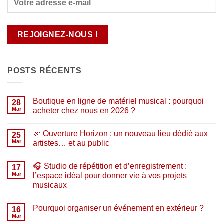
POSTS RÉCENTS
Boutique en ligne de matériel musical : pourquoi
28
Mar
acheter chez nous en 2026 ?
Aucun
commentaire
🎉 Ouverture Horizon : un nouveau lieu dédié aux
sur
25
Boutique
Mar
artistes… et au public
en
ligne
Aucun
de
commentaire
🎧 Studio de répétition et d’enregistrement :
matériel
sur
17
musical
🎉
Mar
l’espace idéal pour donner vie à vos projets
:
Ouverture
musicaux
pourquoi
Horizon
acheter
:
Aucun
chez
un
commentaire
nous
nouveau
Pourquoi organiser un événement en extérieur ?
sur
16
en
lieu
🎧
Mar
2026
dédié
Aucun
Studio