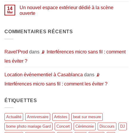
?
aux
commentaire
de
artistes…
sur
répétition
Un nouvel espace extérieur dédié à la scène
14
et
Pourquoi
et
au
organiser
Mar
ouverte
d’enregistrement
public
un
:
Aucun
événement
l’espace
commentaire
en
idéal
sur
extérieur
pour
Un
COMMENTAIRES RÉCENTS
?
donner
nouvel
vie
espace
à
extérieur
vos
dédié
projets
à
Ravel'Prod
dans
📡 Interférences micro sans fil : comment
musicaux
la
scène
les éviter ?
ouverte
Location événementiel à Casablanca
dans
📡
Interférences micro sans fil : comment les éviter ?
ÉTIQUETTES
Actualité
Anniversaire
Artistes
beat sur mesure
borne photo mariage Gard
Concert
Cérémonie
Discours
DJ