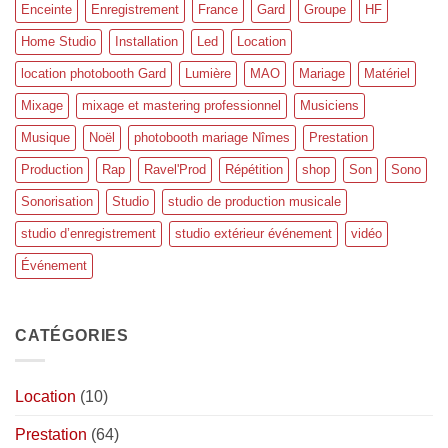
Enceinte
Enregistrement
France
Gard
Groupe
HF
Home Studio
Installation
Led
Location
location photobooth Gard
Lumière
MAO
Mariage
Matériel
Mixage
mixage et mastering professionnel
Musiciens
Musique
Noël
photobooth mariage Nîmes
Prestation
Production
Rap
Ravel'Prod
Répétition
shop
Son
Sono
Sonorisation
Studio
studio de production musicale
studio d’enregistrement
studio extérieur événement
vidéo
Événement
CATÉGORIES
Location
(10)
Prestation
(64)