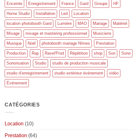
Enceinte
Enregistrement
France
Gard
Groupe
HF
Home Studio
Installation
Led
Location
location photobooth Gard
Lumière
MAO
Mariage
Matériel
Mixage
mixage et mastering professionnel
Musiciens
Musique
Noël
photobooth mariage Nîmes
Prestation
Production
Rap
Ravel'Prod
Répétition
shop
Son
Sono
Sonorisation
Studio
studio de production musicale
studio d’enregistrement
studio extérieur événement
vidéo
Événement
CATÉGORIES
Location
(10)
Prestation
(64)