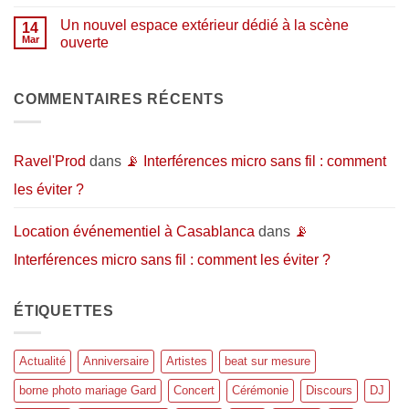
?
aux
commentaire
de
artistes…
sur
répétition
Un nouvel espace extérieur dédié à la scène
14
et
Pourquoi
et
au
organiser
Mar
ouverte
d’enregistrement
public
un
:
Aucun
événement
l’espace
commentaire
en
idéal
sur
extérieur
pour
Un
COMMENTAIRES RÉCENTS
?
donner
nouvel
vie
espace
à
extérieur
vos
dédié
projets
à
Ravel'Prod
dans
📡 Interférences micro sans fil : comment
musicaux
la
scène
les éviter ?
ouverte
Location événementiel à Casablanca
dans
📡
Interférences micro sans fil : comment les éviter ?
ÉTIQUETTES
Actualité
Anniversaire
Artistes
beat sur mesure
borne photo mariage Gard
Concert
Cérémonie
Discours
DJ