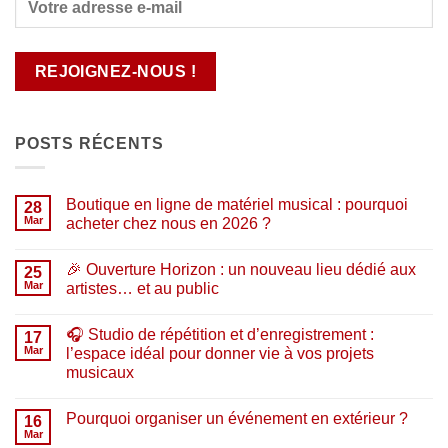
POSTS RÉCENTS
Boutique en ligne de matériel musical : pourquoi
28
Mar
acheter chez nous en 2026 ?
Aucun
commentaire
🎉 Ouverture Horizon : un nouveau lieu dédié aux
sur
25
Boutique
Mar
artistes… et au public
en
ligne
Aucun
de
commentaire
🎧 Studio de répétition et d’enregistrement :
matériel
sur
17
musical
🎉
Mar
l’espace idéal pour donner vie à vos projets
:
Ouverture
musicaux
pourquoi
Horizon
acheter
:
Aucun
chez
un
commentaire
nous
nouveau
Pourquoi organiser un événement en extérieur ?
sur
16
en
lieu
🎧
Mar
2026
dédié
Aucun
Studio