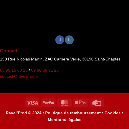
Contact
190 Rue Nicolas Martin, ZAC Carrière Veille, 30190 Saint-Chaptes
06 95 15 00 28
/
09 86 56 91 26
contact@ravelprod.fr
Visa
PayPal
MasterCard
Apple
Credit
Pay
Card
Ravel’Prod © 2024 •
Politique de remboursement •
Cookies •
Mentions légales