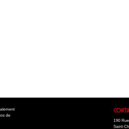
Cont
éalement
ios de
190 Rue 
Saint-C