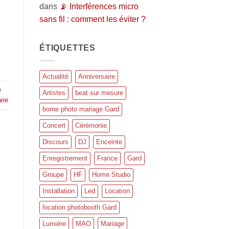
dans
📡 Interférences micro
sans fil : comment les éviter ?
ÉTIQUETTES
Actualité
Anniversaire
e
Artistes
beat sur mesure
ire
borne photo mariage Gard
Concert
Cérémonie
Discours
DJ
Enceinte
Enregistrement
France
Gard
Groupe
HF
Home Studio
Installation
Led
Location
location photobooth Gard
Lumière
MAO
Mariage