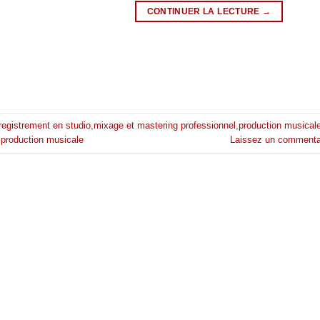
CONTINUER LA LECTURE
→
registrement en studio
,
mixage et mastering professionnel
,
production musical
 production musicale
Laissez un commenta