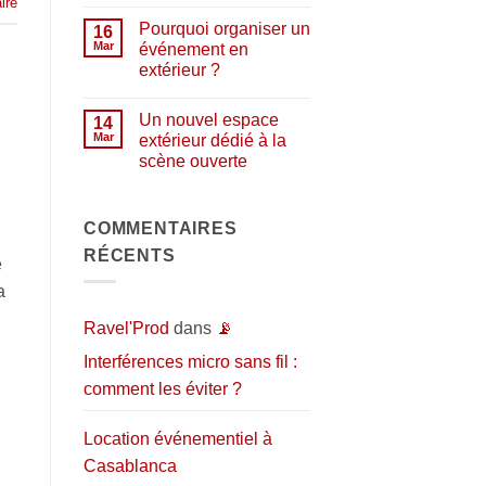
Aucun
ire
aux
commentaire
artistes…
Pourquoi organiser un
sur
16
et
🎧
au
Mar
événement en
Studio
public
extérieur ?
de
répétition
Aucun
et
commentaire
d’enregistrement
Un nouvel espace
sur
14
:
Pourquoi
Mar
extérieur dédié à la
l’espace
organiser
idéal
scène ouverte
un
pour
événement
donner
Aucun
en
vie
commentaire
extérieur
sur
à
?
Un
COMMENTAIRES
vos
nouvel
projets
RÉCENTS
espace
musicaux
e
extérieur
dédié
a
à
la
scène
Ravel'Prod
dans
📡
ouverte
Interférences micro sans fil :
comment les éviter ?
Location événementiel à
Casablanca