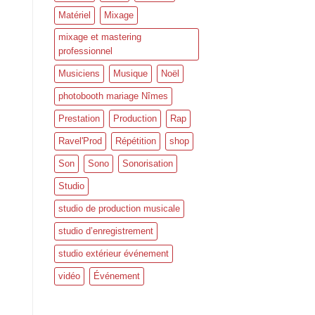
Matériel
Mixage
mixage et mastering
professionnel
Musiciens
Musique
Noël
photobooth mariage Nîmes
Prestation
Production
Rap
Ravel'Prod
Répétition
shop
Son
Sono
Sonorisation
Studio
studio de production musicale
studio d’enregistrement
studio extérieur événement
vidéo
Événement