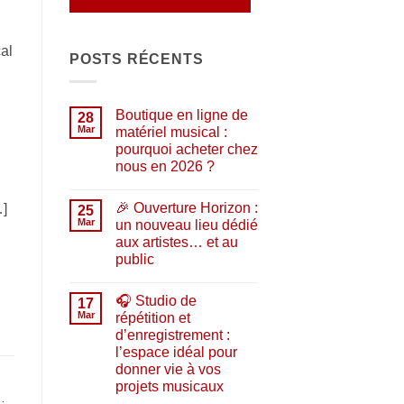
cal
POSTS RÉCENTS
Boutique en ligne de
28
Mar
matériel musical :
pourquoi acheter chez
nous en 2026 ?
Aucun
commentaire
🎉 Ouverture Horizon :
…]
sur
25
Boutique
Mar
un nouveau lieu dédié
en
aux artistes… et au
ligne
de
public
matériel
musical
Aucun
:
commentaire
🎧 Studio de
sur
17
pourquoi
🎉
acheter
Mar
répétition et
Ouverture
chez
d’enregistrement :
Horizon
nous
:
en
l’espace idéal pour
un
2026
donner vie à vos
nouveau
?
lieu
projets musicaux
dédié