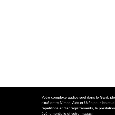
Votre complexe audiovisuel dans le Gard, id
situé entre Nîmes, Alès et Uzès pour les stud
répétitions et d’enregistrements, la prestation
évènementielle et votre magasin !