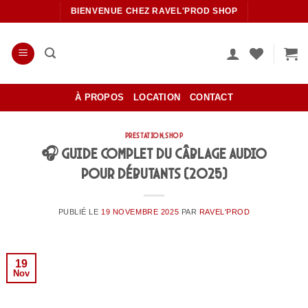
Passer
BIENVENUE CHEZ RAVEL'PROD SHOP
au
contenu
À PROPOS
LOCATION
CONTACT
PRESTATION
,
SHOP
🎧 Guide complet du câblage audio
pour débutants (2025)
PUBLIÉ LE
19 NOVEMBRE 2025
PAR
RAVEL'PROD
19
Nov