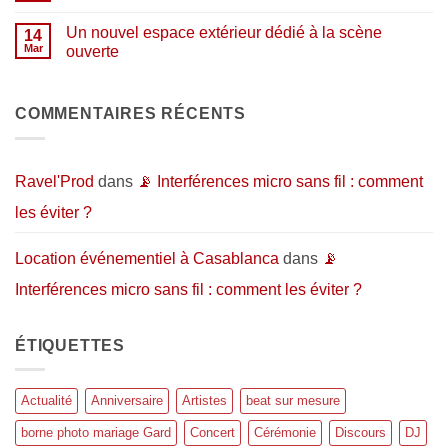
Studio
?
aux
commentaire
de
artistes…
sur
répétition
Un nouvel espace extérieur dédié à la scène
14
et
Pourquoi
et
au
organiser
Mar
ouverte
d’enregistrement
public
un
:
Aucun
événement
l’espace
commentaire
en
idéal
sur
extérieur
pour
Un
COMMENTAIRES RÉCENTS
?
donner
nouvel
vie
espace
à
extérieur
vos
dédié
projets
à
Ravel'Prod
dans
📡 Interférences micro sans fil : comment
musicaux
la
scène
les éviter ?
ouverte
Location événementiel à Casablanca
dans
📡
Interférences micro sans fil : comment les éviter ?
ÉTIQUETTES
Actualité
Anniversaire
Artistes
beat sur mesure
borne photo mariage Gard
Concert
Cérémonie
Discours
DJ