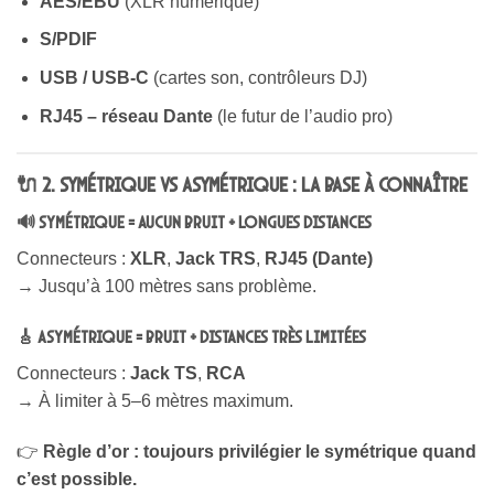
AES/EBU
(XLR numérique)
S/PDIF
USB / USB-C
(cartes son, contrôleurs DJ)
RJ45 – réseau Dante
(le futur de l’audio pro)
🔌 2. Symétrique vs asymétrique : la base à connaître
🔊 Symétrique = aucun bruit + longues distances
Connecteurs :
XLR
,
Jack TRS
,
RJ45 (Dante)
→ Jusqu’à 100 mètres sans problème.
🎸 Asymétrique = bruit + distances très limitées
Connecteurs :
Jack TS
,
RCA
→ À limiter à 5–6 mètres maximum.
👉
Règle d’or : toujours privilégier le symétrique quand
c’est possible.