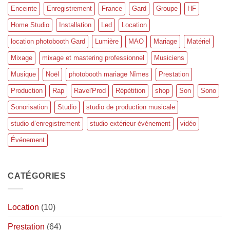
Enceinte
Enregistrement
France
Gard
Groupe
HF
Home Studio
Installation
Led
Location
location photobooth Gard
Lumière
MAO
Mariage
Matériel
Mixage
mixage et mastering professionnel
Musiciens
Musique
Noël
photobooth mariage Nîmes
Prestation
Production
Rap
Ravel'Prod
Répétition
shop
Son
Sono
Sonorisation
Studio
studio de production musicale
studio d’enregistrement
studio extérieur événement
vidéo
Événement
CATÉGORIES
Location
(10)
Prestation
(64)