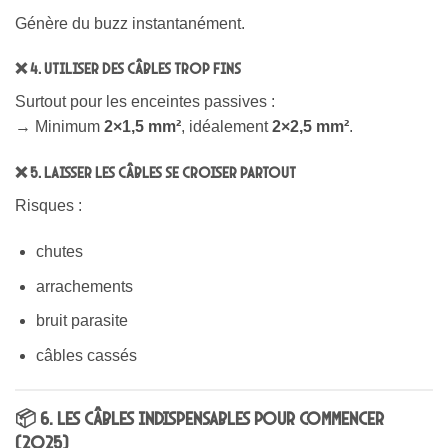
Génère du buzz instantanément.
❌ 4. Utiliser des câbles trop fins
Surtout pour les enceintes passives :
→ Minimum
2×1,5 mm²
, idéalement
2×2,5 mm²
.
❌ 5. Laisser les câbles se croiser partout
Risques :
chutes
arrachements
bruit parasite
câbles cassés
📦 6. Les câbles indispensables pour commencer
(2025)