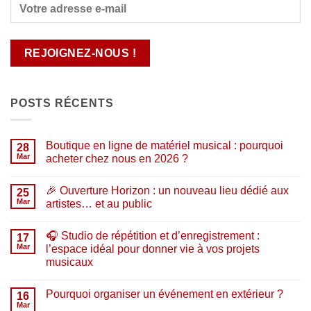
POSTS RÉCENTS
Boutique en ligne de matériel musical : pourquoi
28
Mar
acheter chez nous en 2026 ?
Aucun
commentaire
🎉 Ouverture Horizon : un nouveau lieu dédié aux
sur
25
Boutique
Mar
artistes… et au public
en
ligne
Aucun
de
commentaire
🎧 Studio de répétition et d’enregistrement :
matériel
sur
17
musical
🎉
Mar
l’espace idéal pour donner vie à vos projets
:
Ouverture
musicaux
pourquoi
Horizon
acheter
:
Aucun
chez
un
commentaire
nous
nouveau
Pourquoi organiser un événement en extérieur ?
sur
16
en
lieu
🎧
Mar
2026
dédié
Aucun