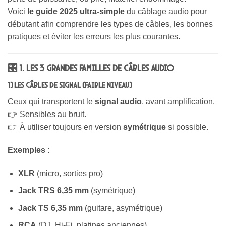
Voici
le guide 2025 ultra-simple
du câblage audio pour
débutant afin comprendre les types de câbles, les bonnes
pratiques et éviter les erreurs les plus courantes.
🎛️ 1. Les 3 grandes familles de câbles audio
1) Les câbles de signal (faible niveau)
Ceux qui transportent le
signal audio
, avant amplification.
👉 Sensibles au bruit.
👉 À utiliser toujours en version
symétrique
si possible.
Exemples :
XLR
(micro, sorties pro)
Jack TRS 6,35 mm
(symétrique)
Jack TS 6,35 mm
(guitare, asymétrique)
RCA
(DJ, Hi-Fi, platines anciennes)