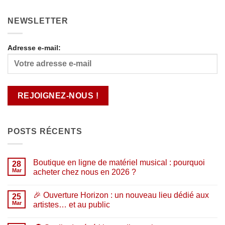
NEWSLETTER
Adresse e-mail:
POSTS RÉCENTS
Boutique en ligne de matériel musical : pourquoi
28
Mar
acheter chez nous en 2026 ?
Aucun
commentaire
🎉 Ouverture Horizon : un nouveau lieu dédié aux
sur
25
Boutique
Mar
artistes… et au public
en
ligne
Aucun
de
commentaire