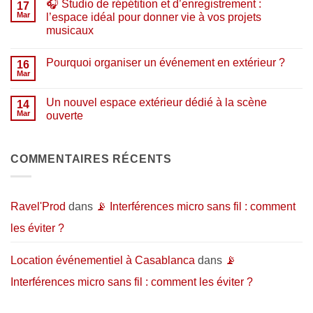
🎧 Studio de répétition et d’enregistrement :
matériel
sur
17
musical
🎉
Mar
l’espace idéal pour donner vie à vos projets
:
Ouverture
musicaux
pourquoi
Horizon
acheter
:
Aucun
chez
un
commentaire
nous
nouveau
Pourquoi organiser un événement en extérieur ?
sur
16
en
lieu
🎧
Mar
2026
dédié
Aucun
Studio
?
aux
commentaire
de
artistes…
sur
répétition
Un nouvel espace extérieur dédié à la scène
14
et
Pourquoi
et
au
organiser
Mar
ouverte
d’enregistrement
public
un
:
Aucun
événement
l’espace
commentaire
en
idéal
sur
extérieur
pour
Un
COMMENTAIRES RÉCENTS
?
donner
nouvel
vie
espace
à
extérieur
vos
dédié
projets
à
Ravel'Prod
dans
📡 Interférences micro sans fil : comment
musicaux
la
scène
les éviter ?
ouverte
Location événementiel à Casablanca
dans
📡
Interférences micro sans fil : comment les éviter ?