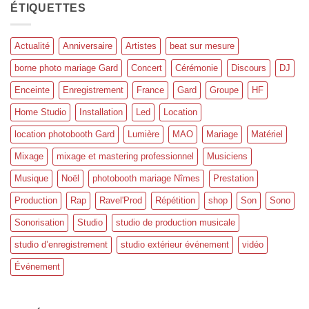
ÉTIQUETTES
Actualité
Anniversaire
Artistes
beat sur mesure
borne photo mariage Gard
Concert
Cérémonie
Discours
DJ
Enceinte
Enregistrement
France
Gard
Groupe
HF
Home Studio
Installation
Led
Location
location photobooth Gard
Lumière
MAO
Mariage
Matériel
Mixage
mixage et mastering professionnel
Musiciens
Musique
Noël
photobooth mariage Nîmes
Prestation
Production
Rap
Ravel'Prod
Répétition
shop
Son
Sono
Sonorisation
Studio
studio de production musicale
studio d’enregistrement
studio extérieur événement
vidéo
Événement