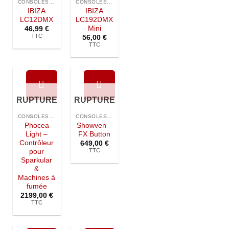
la liste de
la liste de
CONSOLES DMX
CONSOLES DMX
souhaits
souhaits
IBIZA
IBIZA
LC12DMX
LC192DMX
Mini
46,99
€
TTC
56,00
€
TTC
RUPTURE
RUPTURE
Ajouter à
Ajouter à
DE STOCK
DE STOCK
la liste de
la liste de
CONSOLES DMX
CONSOLES DMX
souhaits
souhaits
Phocea
Showven –
Light –
FX Button
Contrôleur
649,00
€
TTC
pour
Sparkular
&
Machines à
fumée
2199,00
€
TTC