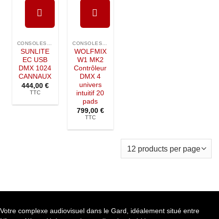
Ajouter à
Ajouter à
la liste de
la liste de
CONSOLES DMX
CONSOLES DMX
souhaits
souhaits
SUNLITE
WOLFMIX
EC USB
W1 MK2
DMX 1024
Contrôleur
CANNAUX
DMX 4
univers
444,00
€
TTC
intuitif 20
pads
799,00
€
TTC
Votre complexe audiovisuel dans le Gard, idéalement situé entre