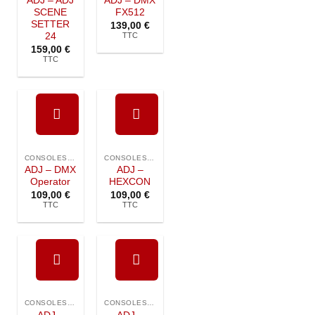
ADJ – ADJ
ADJ – DMX
SCENE
FX512
SETTER
139,00
€
TTC
24
159,00
€
TTC
Ajouter à
Ajouter à
la liste de
la liste de
CONSOLES DMX
CONSOLES DMX
souhaits
souhaits
ADJ – DMX
ADJ –
Operator
HEXCON
109,00
€
109,00
€
TTC
TTC
Ajouter à
Ajouter à
la liste de
la liste de
CONSOLES DMX
CONSOLES DMX
souhaits
souhaits