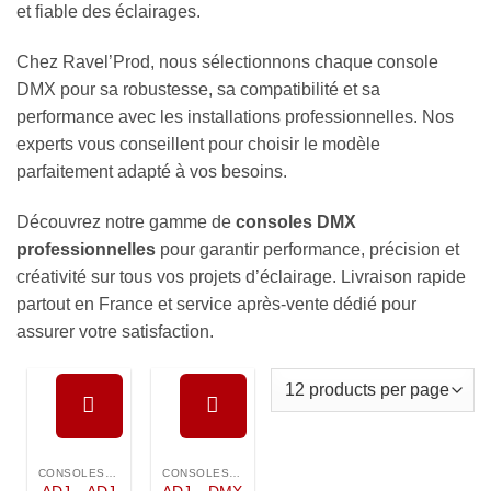
et fiable des éclairages.
Chez Ravel’Prod, nous sélectionnons chaque console
DMX pour sa robustesse, sa compatibilité et sa
performance avec les installations professionnelles. Nos
experts vous conseillent pour choisir le modèle
parfaitement adapté à vos besoins.
Découvrez notre gamme de
consoles DMX
professionnelles
pour garantir performance, précision et
créativité sur tous vos projets d’éclairage. Livraison rapide
partout en France et service après-vente dédié pour
assurer votre satisfaction.
Ajouter à
Ajouter à
la liste de
la liste de
CONSOLES DMX
CONSOLES DMX
souhaits
souhaits