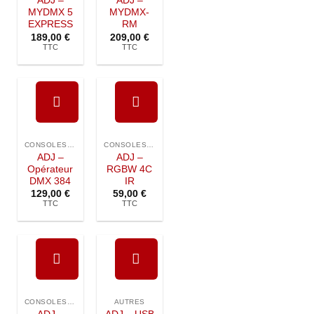
ADJ –
ADJ –
MYDMX 5
MYDMX-
EXPRESS
RM
189,00
€
209,00
€
TTC
TTC
Ajouter à
Ajouter à
la liste de
la liste de
CONSOLES DMX
CONSOLES DMX
souhaits
souhaits
ADJ –
ADJ –
Opérateur
RGBW 4C
DMX 384
IR
129,00
€
59,00
€
TTC
TTC
Ajouter à
Ajouter à
la liste de
la liste de
CONSOLES DMX
AUTRES
souhaits
souhaits