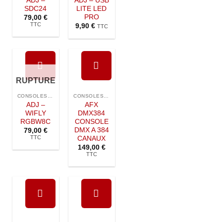
ADJ –
ADJ – USB
SDC24
LITE LED
PRO
79,00
€
TTC
9,90
€
TTC
RUPTURE
Ajouter à
Ajouter à
DE STOCK
la liste de
la liste de
CONSOLES DMX
CONSOLES DMX
souhaits
souhaits
ADJ –
AFX
WIFLY
DMX384
RGBW8C
CONSOLE
DMX A 384
79,00
€
TTC
CANAUX
149,00
€
TTC
Ajouter à
Ajouter à