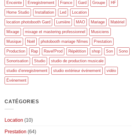
Enceinte
Enregistrement
France
Gard
Groupe
HF
Home Studio
Installation
Led
Location
location photobooth Gard
Lumière
MAO
Mariage
Matériel
Mixage
mixage et mastering professionnel
Musiciens
Musique
Noël
photobooth mariage Nîmes
Prestation
Production
Rap
Ravel'Prod
Répétition
shop
Son
Sono
Sonorisation
Studio
studio de production musicale
studio d’enregistrement
studio extérieur événement
vidéo
Événement
CATÉGORIES
Location
(10)
Prestation
(64)