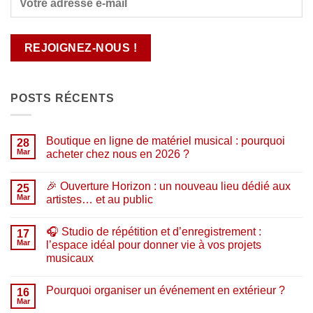
POSTS RÉCENTS
Boutique en ligne de matériel musical : pourquoi
28
Mar
acheter chez nous en 2026 ?
Aucun
commentaire
🎉 Ouverture Horizon : un nouveau lieu dédié aux
sur
25
Boutique
Mar
artistes… et au public
en
ligne
Aucun
de
commentaire
🎧 Studio de répétition et d’enregistrement :
matériel
sur
17
musical
🎉
Mar
l’espace idéal pour donner vie à vos projets
:
Ouverture
musicaux
pourquoi
Horizon
acheter
:
Aucun
chez
un
commentaire
nous
nouveau
Pourquoi organiser un événement en extérieur ?
sur
16
en
lieu
🎧
Mar
2026
dédié
Aucun
Studio