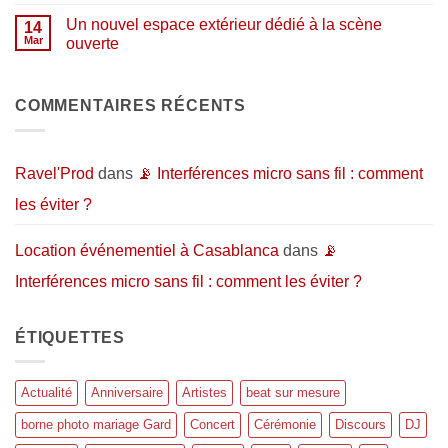
?
aux
commentaire
de
artistes…
sur
répétition
Un nouvel espace extérieur dédié à la scène
14
et
Pourquoi
et
au
organiser
Mar
ouverte
d’enregistrement
public
un
:
Aucun
événement
l’espace
commentaire
en
idéal
sur
extérieur
pour
Un
COMMENTAIRES RÉCENTS
?
donner
nouvel
vie
espace
à
extérieur
vos
dédié
projets
à
Ravel'Prod
dans
📡 Interférences micro sans fil : comment
musicaux
la
scène
les éviter ?
ouverte
Location événementiel à Casablanca
dans
📡
Interférences micro sans fil : comment les éviter ?
ÉTIQUETTES
Actualité
Anniversaire
Artistes
beat sur mesure
borne photo mariage Gard
Concert
Cérémonie
Discours
DJ