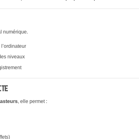
al numérique.
l’ordinateur
 des niveaux
gistrement
cte
casteurs
, elle permet :
fets)