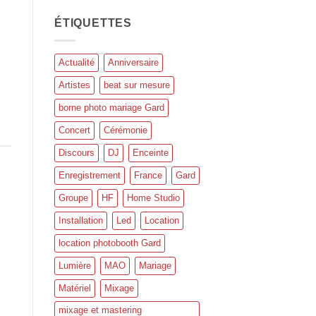
ÉTIQUETTES
Actualité
Anniversaire
Artistes
beat sur mesure
borne photo mariage Gard
Concert
Cérémonie
Discours
DJ
Enceinte
Enregistrement
France
Gard
Groupe
HF
Home Studio
Installation
Led
Location
location photobooth Gard
Lumière
MAO
Mariage
Matériel
Mixage
mixage et mastering