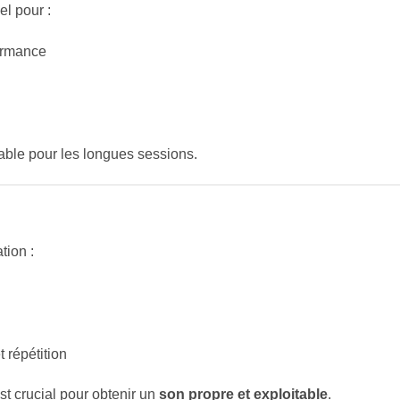
el pour :
formance
table pour les longues sessions.
tion :
t répétition
t crucial pour obtenir un
son propre et exploitable
.