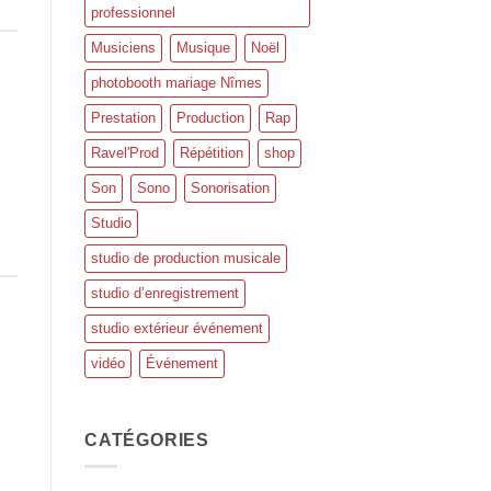
professionnel
Musiciens
Musique
Noël
photobooth mariage Nîmes
Prestation
Production
Rap
Ravel'Prod
Répétition
shop
Son
Sono
Sonorisation
Studio
studio de production musicale
studio d’enregistrement
studio extérieur événement
vidéo
Événement
CATÉGORIES