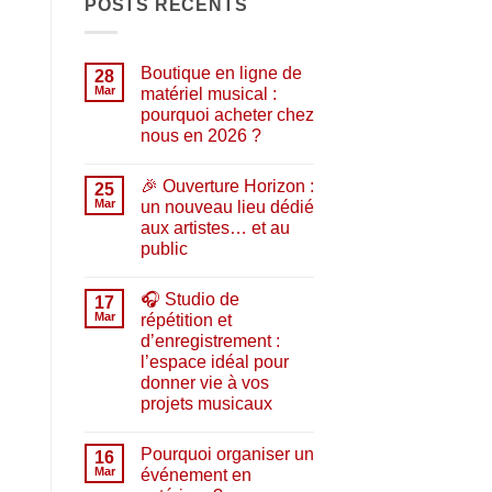
POSTS RÉCENTS
Boutique en ligne de
28
Mar
matériel musical :
pourquoi acheter chez
nous en 2026 ?
Aucun
commentaire
🎉 Ouverture Horizon :
sur
25
Boutique
Mar
un nouveau lieu dédié
en
aux artistes… et au
ligne
de
public
matériel
musical
Aucun
:
commentaire
🎧 Studio de
sur
17
pourquoi
🎉
acheter
Mar
répétition et
Ouverture
chez
d’enregistrement :
Horizon
nous
:
en
l’espace idéal pour
un
2026
donner vie à vos
nouveau
?
lieu
projets musicaux
dédié
Aucun
aux
commentaire
artistes…
Pourquoi organiser un
sur
16
et
🎧
au
Mar
événement en
Studio
public