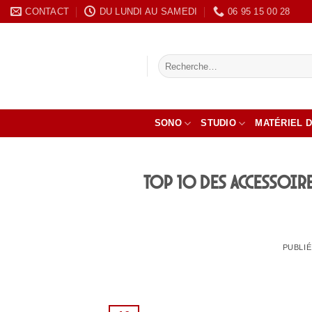
Passer
CONTACT
DU LUNDI AU SAMEDI
‭06 95 15 00 28
au
contenu
Recherche
pour :
SONO
STUDIO
MATÉRIEL D
Top 10 des accessoir
PUBLIÉ