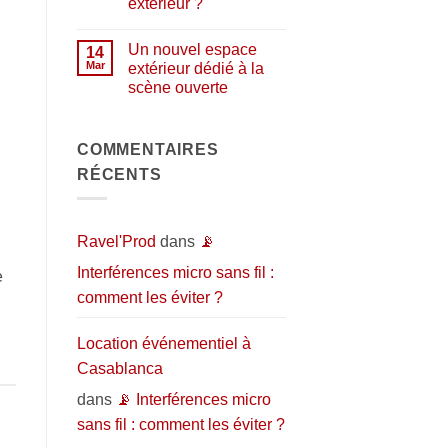
extérieur ?
de
répétition
Aucun
et
commentaire
d’enregistrement
Un nouvel espace
sur
14
:
Pourquoi
Mar
extérieur dédié à la
l’espace
organiser
idéal
scène ouverte
un
pour
événement
donner
Aucun
en
vie
commentaire
extérieur
sur
à
?
Un
COMMENTAIRES
vos
nouvel
projets
RÉCENTS
espace
musicaux
extérieur
dédié
à
la
scène
Ravel'Prod
dans
📡
ouverte
Interférences micro sans fil :
e
comment les éviter ?
Location événementiel à
Casablanca
dans
📡 Interférences micro
sans fil : comment les éviter ?