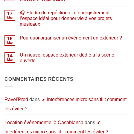
en
ligne
Aucun
de
commentaire
🎧 Studio de répétition et d’enregistrement :
matériel
sur
17
musical
🎉
Mar
l’espace idéal pour donner vie à vos projets
:
Ouverture
musicaux
pourquoi
Horizon
acheter
:
Aucun
chez
un
commentaire
nous
nouveau
Pourquoi organiser un événement en extérieur ?
sur
16
en
lieu
🎧
Mar
2026
dédié
Aucun
Studio
?
aux
commentaire
de
artistes…
sur
répétition
Un nouvel espace extérieur dédié à la scène
14
et
Pourquoi
et
au
organiser
Mar
ouverte
d’enregistrement
public
un
:
Aucun
événement
l’espace
commentaire
en
idéal
sur
extérieur
pour
Un
COMMENTAIRES RÉCENTS
?
donner
nouvel
vie
espace
à
extérieur
vos
dédié
projets
à
Ravel'Prod
dans
📡 Interférences micro sans fil : comment
musicaux
la
scène
les éviter ?
ouverte
Location événementiel à Casablanca
dans
📡
Interférences micro sans fil : comment les éviter ?