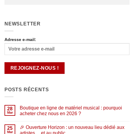
NEWSLETTER
Adresse e-mail:
POSTS RÉCENTS
Boutique en ligne de matériel musical : pourquoi
28
Mar
acheter chez nous en 2026 ?
Aucun
commentaire
🎉 Ouverture Horizon : un nouveau lieu dédié aux
sur
25
Boutique
Mar
artistes… et au public