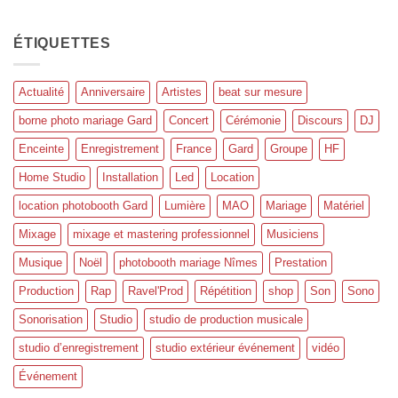
ÉTIQUETTES
Actualité
Anniversaire
Artistes
beat sur mesure
borne photo mariage Gard
Concert
Cérémonie
Discours
DJ
Enceinte
Enregistrement
France
Gard
Groupe
HF
Home Studio
Installation
Led
Location
location photobooth Gard
Lumière
MAO
Mariage
Matériel
Mixage
mixage et mastering professionnel
Musiciens
Musique
Noël
photobooth mariage Nîmes
Prestation
Production
Rap
Ravel'Prod
Répétition
shop
Son
Sono
Sonorisation
Studio
studio de production musicale
studio d’enregistrement
studio extérieur événement
vidéo
Événement