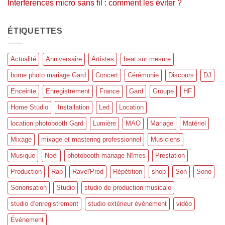
Interférences micro sans fil : comment les éviter ?
ÉTIQUETTES
Actualité
Anniversaire
Artistes
beat sur mesure
borne photo mariage Gard
Concert
Cérémonie
Discours
DJ
Enceinte
Enregistrement
France
Gard
Groupe
HF
Home Studio
Installation
Led
Location
location photobooth Gard
Lumière
MAO
Mariage
Matériel
Mixage
mixage et mastering professionnel
Musiciens
Musique
Noël
photobooth mariage Nîmes
Prestation
Production
Rap
Ravel'Prod
Répétition
shop
Son
Sono
Sonorisation
Studio
studio de production musicale
studio d’enregistrement
studio extérieur événement
vidéo
Événement