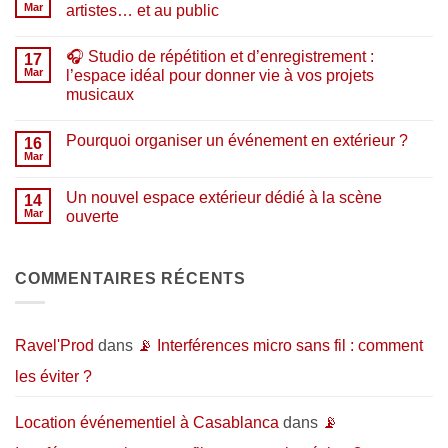
Boutique
Mar
artistes… et au public
en
ligne
Aucun
de
commentaire
🎧 Studio de répétition et d’enregistrement :
matériel
sur
17
musical
🎉
Mar
l’espace idéal pour donner vie à vos projets
:
Ouverture
musicaux
pourquoi
Horizon
acheter
:
Aucun
chez
un
commentaire
nous
nouveau
Pourquoi organiser un événement en extérieur ?
sur
16
en
lieu
🎧
Mar
2026
dédié
Aucun
Studio
?
aux
commentaire
de
artistes…
sur
répétition
Un nouvel espace extérieur dédié à la scène
14
et
Pourquoi
et
au
organiser
Mar
ouverte
d’enregistrement
public
un
:
Aucun
événement
l’espace
commentaire
en
idéal
sur
extérieur
pour
Un
COMMENTAIRES RÉCENTS
?
donner
nouvel
vie
espace
à
extérieur
vos
dédié
projets
à
Ravel'Prod
dans
📡 Interférences micro sans fil : comment
musicaux
la
scène
les éviter ?
ouverte
Location événementiel à Casablanca
dans
📡