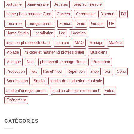
Actualité
Anniversaire
Artistes
beat sur mesure
borne photo mariage Gard
Concert
Cérémonie
Discours
DJ
Enceinte
Enregistrement
France
Gard
Groupe
HF
Home Studio
Installation
Led
Location
location photobooth Gard
Lumière
MAO
Mariage
Matériel
Mixage
mixage et mastering professionnel
Musiciens
Musique
Noël
photobooth mariage Nîmes
Prestation
Production
Rap
Ravel'Prod
Répétition
shop
Son
Sono
Sonorisation
Studio
studio de production musicale
studio d’enregistrement
studio extérieur événement
vidéo
Événement
CATÉGORIES