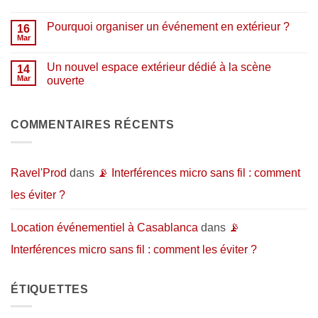
acheter
:
Aucun
chez
un
commentaire
nous
nouveau
Pourquoi organiser un événement en extérieur ?
sur
16
en
lieu
🎧
Mar
2026
dédié
Aucun
Studio
?
aux
commentaire
de
artistes…
sur
répétition
Un nouvel espace extérieur dédié à la scène
14
et
Pourquoi
et
au
organiser
Mar
ouverte
d’enregistrement
public
un
:
Aucun
événement
l’espace
commentaire
en
idéal
sur
extérieur
pour
Un
COMMENTAIRES RÉCENTS
?
donner
nouvel
vie
espace
à
extérieur
vos
dédié
projets
à
Ravel'Prod
dans
📡 Interférences micro sans fil : comment
musicaux
la
scène
les éviter ?
ouverte
Location événementiel à Casablanca
dans
📡
Interférences micro sans fil : comment les éviter ?
ÉTIQUETTES