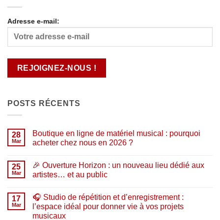
Adresse e-mail:
POSTS RÉCENTS
Boutique en ligne de matériel musical : pourquoi
28
Mar
acheter chez nous en 2026 ?
Aucun
commentaire
🎉 Ouverture Horizon : un nouveau lieu dédié aux
sur
25
Boutique
Mar
artistes… et au public
en
ligne
Aucun
de
commentaire
🎧 Studio de répétition et d’enregistrement :
matériel
sur
17
musical
🎉
Mar
l’espace idéal pour donner vie à vos projets
:
Ouverture
musicaux
pourquoi
Horizon