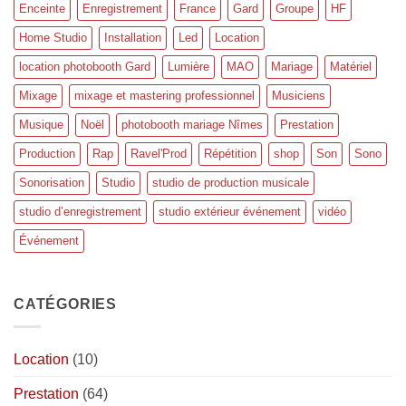
Enceinte
Enregistrement
France
Gard
Groupe
HF
Home Studio
Installation
Led
Location
location photobooth Gard
Lumière
MAO
Mariage
Matériel
Mixage
mixage et mastering professionnel
Musiciens
Musique
Noël
photobooth mariage Nîmes
Prestation
Production
Rap
Ravel'Prod
Répétition
shop
Son
Sono
Sonorisation
Studio
studio de production musicale
studio d’enregistrement
studio extérieur événement
vidéo
Événement
CATÉGORIES
Location
(10)
Prestation
(64)