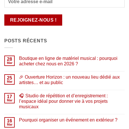
POSTS RÉCENTS
Boutique en ligne de matériel musical : pourquoi
28
Mar
acheter chez nous en 2026 ?
Aucun
commentaire
🎉 Ouverture Horizon : un nouveau lieu dédié aux
sur
25
Boutique
Mar
artistes… et au public
en
ligne
Aucun
de
commentaire
🎧 Studio de répétition et d’enregistrement :
matériel
sur
17
musical
🎉
Mar
l’espace idéal pour donner vie à vos projets
:
Ouverture
musicaux
pourquoi
Horizon
acheter
:
Aucun
chez
un
commentaire
nous
nouveau
Pourquoi organiser un événement en extérieur ?
sur
16
en
lieu
🎧
Mar
2026
dédié
Aucun
Studio