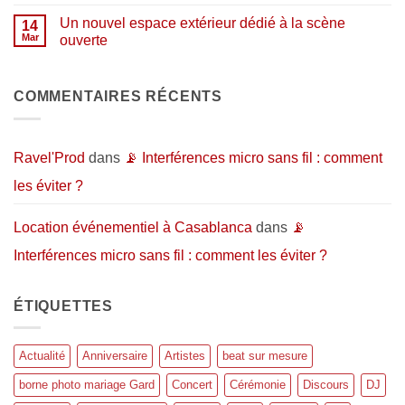
?
aux
commentaire
de
artistes…
sur
répétition
Un nouvel espace extérieur dédié à la scène
14
et
Pourquoi
et
au
organiser
Mar
ouverte
d’enregistrement
public
un
:
Aucun
événement
l’espace
commentaire
en
idéal
sur
extérieur
pour
Un
COMMENTAIRES RÉCENTS
?
donner
nouvel
vie
espace
à
extérieur
vos
dédié
projets
à
Ravel'Prod
dans
📡 Interférences micro sans fil : comment
musicaux
la
scène
les éviter ?
ouverte
Location événementiel à Casablanca
dans
📡
Interférences micro sans fil : comment les éviter ?
ÉTIQUETTES
Actualité
Anniversaire
Artistes
beat sur mesure
borne photo mariage Gard
Concert
Cérémonie
Discours
DJ