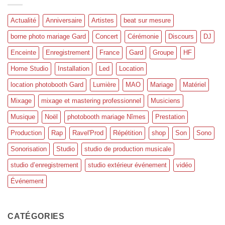
Actualité
Anniversaire
Artistes
beat sur mesure
borne photo mariage Gard
Concert
Cérémonie
Discours
DJ
Enceinte
Enregistrement
France
Gard
Groupe
HF
Home Studio
Installation
Led
Location
location photobooth Gard
Lumière
MAO
Mariage
Matériel
Mixage
mixage et mastering professionnel
Musiciens
Musique
Noël
photobooth mariage Nîmes
Prestation
Production
Rap
Ravel'Prod
Répétition
shop
Son
Sono
Sonorisation
Studio
studio de production musicale
studio d’enregistrement
studio extérieur événement
vidéo
Événement
CATÉGORIES