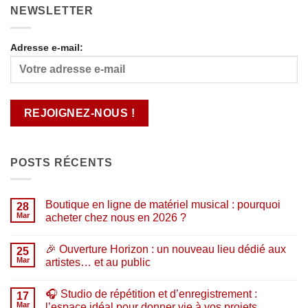
NEWSLETTER
Adresse e-mail:
POSTS RÉCENTS
Boutique en ligne de matériel musical : pourquoi
28
Mar
acheter chez nous en 2026 ?
Aucun
commentaire
🎉 Ouverture Horizon : un nouveau lieu dédié aux
sur
25
Boutique
Mar
artistes… et au public
en
ligne
Aucun
de
commentaire
🎧 Studio de répétition et d’enregistrement :
matériel
sur
17
musical
🎉
Mar
l’espace idéal pour donner vie à vos projets