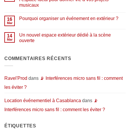
:
Ouverture
musicaux
pourquoi
Horizon
acheter
:
Aucun
chez
un
commentaire
nous
nouveau
Pourquoi organiser un événement en extérieur ?
sur
16
en
lieu
🎧
Mar
2026
dédié
Aucun
Studio
?
aux
commentaire
de
artistes…
sur
répétition
Un nouvel espace extérieur dédié à la scène
14
et
Pourquoi
et
au
organiser
Mar
ouverte
d’enregistrement
public
un
:
Aucun
événement
l’espace
commentaire
en
idéal
sur
extérieur
pour
Un
COMMENTAIRES RÉCENTS
?
donner
nouvel
vie
espace
à
extérieur
vos
dédié
projets
à
Ravel'Prod
dans
📡 Interférences micro sans fil : comment
musicaux
la
scène
les éviter ?
ouverte
Location événementiel à Casablanca
dans
📡
Interférences micro sans fil : comment les éviter ?
ÉTIQUETTES