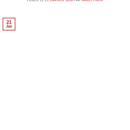
PUBLIÉ LE
21 JANVIER 2026
PAR
RAVEL'PROD
21
Jan