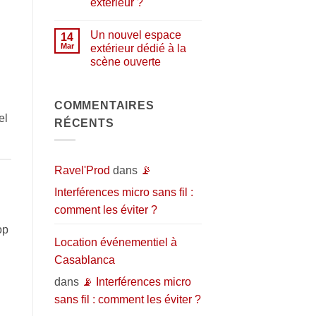
extérieur ?
de
répétition
Aucun
et
commentaire
d’enregistrement
Un nouvel espace
sur
14
:
Pourquoi
Mar
extérieur dédié à la
l’espace
organiser
idéal
scène ouverte
un
pour
événement
donner
Aucun
en
vie
commentaire
extérieur
sur
à
?
Un
COMMENTAIRES
vos
nouvel
projets
el
RÉCENTS
espace
musicaux
extérieur
dédié
à
la
scène
Ravel'Prod
dans
📡
ouverte
Interférences micro sans fil :
comment les éviter ?
op
Location événementiel à
Casablanca
dans
📡 Interférences micro
sans fil : comment les éviter ?