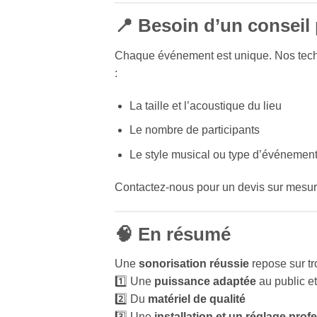
📍 Besoin d’un conseil
Chaque événement est unique. Nos techn
:
La taille et l’acoustique du lieu
Le nombre de participants
Le style musical ou type d’événemen
Contactez-nous pour un devis sur mesur
🧠 En résumé
Une
sonorisation réussie
repose sur tr
1️⃣ Une
puissance adaptée
au public et
2️⃣ Du
matériel de qualité
3️⃣ Une
installation et un réglage prof