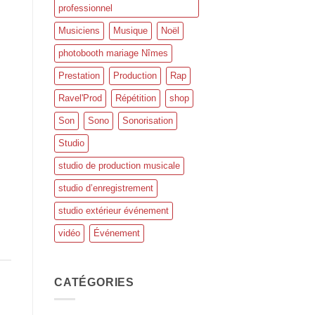
professionnel
Musiciens
Musique
Noël
photobooth mariage Nîmes
Prestation
Production
Rap
Ravel'Prod
Répétition
shop
Son
Sono
Sonorisation
Studio
studio de production musicale
studio d’enregistrement
studio extérieur événement
vidéo
Événement
CATÉGORIES