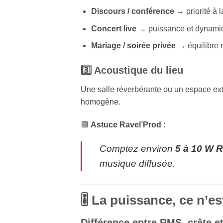
Discours / conférence
→ priorité à l
Concert live
→ puissance et dynamiqu
Mariage / soirée privée
→ équilibre 
3️⃣ Acoustique du lieu
Une salle réverbérante ou un espace ext
homogène.
🟩
Astuce Ravel’Prod :
Comptez environ
5 à 10 W 
musique diffusée.
🎚️ La puissance, ce n’e
Différence entre RMS, crête 