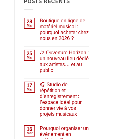
POSTS RÉCENTS
Boutique en ligne de
28
Mar
matériel musical :
pourquoi acheter chez
nous en 2026 ?
Aucun
commentaire
🎉 Ouverture Horizon :
sur
25
Boutique
Mar
un nouveau lieu dédié
en
aux artistes… et au
ligne
de
public
matériel
musical
Aucun
:
commentaire
🎧 Studio de
sur
17
pourquoi
🎉
acheter
Mar
répétition et
Ouverture
chez
d’enregistrement :
Horizon
nous
:
en
l’espace idéal pour
un
2026
donner vie à vos
nouveau
?
lieu
projets musicaux
dédié
Aucun
aux
commentaire
artistes…
Pourquoi organiser un
sur
16
et
🎧
au
Mar
événement en
Studio
public