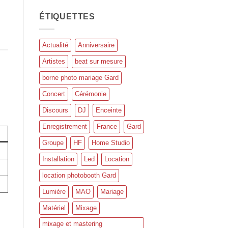
ÉTIQUETTES
Actualité
Anniversaire
Artistes
beat sur mesure
borne photo mariage Gard
Concert
Cérémonie
Discours
DJ
Enceinte
Enregistrement
France
Gard
Groupe
HF
Home Studio
Installation
Led
Location
location photobooth Gard
Lumière
MAO
Mariage
Matériel
Mixage
mixage et mastering