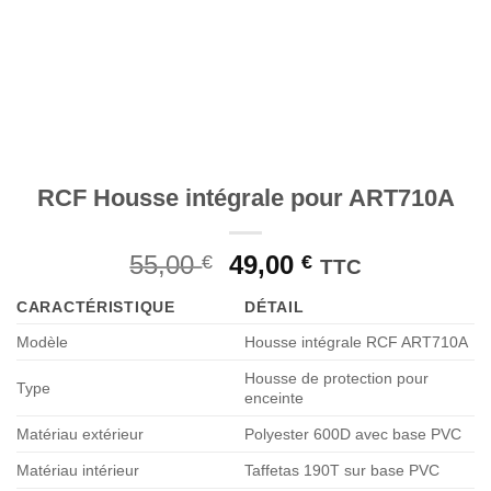
RCF Housse intégrale pour ART710A
Le
Le
55,00
49,00
€
€
TTC
prix
prix
CARACTÉRISTIQUE
DÉTAIL
initial
actuel
était :
est :
Modèle
Housse intégrale RCF ART710A
55,00 €.
49,00 €.
Housse de protection pour
Type
enceinte
Matériau extérieur
Polyester 600D avec base PVC
Matériau intérieur
Taffetas 190T sur base PVC