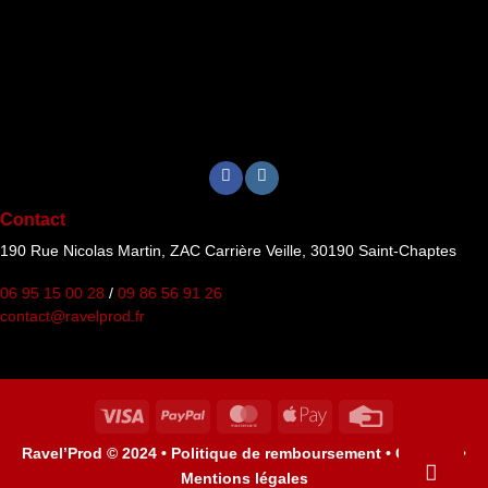
Contact
190 Rue Nicolas Martin, ZAC Carrière Veille, 30190 Saint-Chaptes
06 95 15 00 28
/
09 86 56 91 26
contact@ravelprod.fr
Visa
PayPal
MasterCard
Apple
Credit
Pay
Card
Ravel’Prod © 2024 •
Politique de remboursement •
Cookies •
Mentions légales