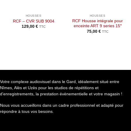
HOUSSES
HOUSSES
RCF Housse intégrale pour
RCF – CVR SUB 9004
enceinte ART 9 series 15″
129,00
€
TTC
75,00
€
TTC
Votre complexe audiovisuel dans le Gard, idéalement situé entre
Nîmes, Alès et Uzès pour les studios de répétitions et
d’enregistrements, la prestation évènementielle et votre magasin !
Nous vous accueillons dans un cadre professionnel et adapté pour
répondre à tous vos besoins.