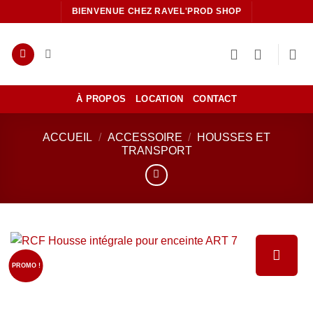
Passer
BIENVENUE CHEZ RAVEL'PROD SHOP
au
contenu
À PROPOS
LOCATION
CONTACT
ACCUEIL
/
ACCESSOIRE
/
HOUSSES ET
TRANSPORT
PROMO !
Ajouter
à la liste