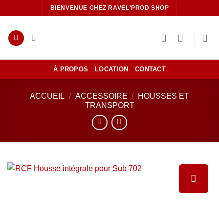
Passer
BIENVENUE CHEZ RAVEL'PROD SHOP
au
contenu
À PROPOS
LOCATION
CONTACT
ACCUEIL
/
ACCESSOIRE
/
HOUSSES ET
TRANSPORT
Ajouter
à la liste