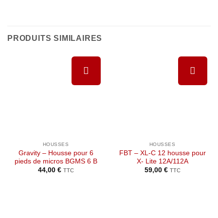
PRODUITS SIMILAIRES
Ajouter à
Ajouter à
la liste de
la liste de
souhaits
souhaits
HOUSSES
HOUSSES
Gravity – Housse pour 6
FBT – XL-C 12 housse pour
pieds de micros BGMS 6 B
X- Lite 12A/112A
44,00
€
59,00
€
TTC
TTC