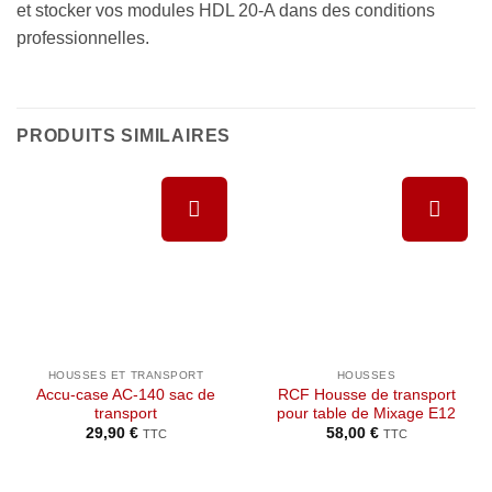
et stocker vos modules HDL 20-A dans des conditions
professionnelles.
PRODUITS SIMILAIRES
Ajouter à
Ajouter à
la liste de
la liste de
souhaits
souhaits
HOUSSES ET TRANSPORT
HOUSSES
Accu-case AC-140 sac de
RCF Housse de transport
transport
pour table de Mixage E12
29,90
€
58,00
€
TTC
TTC