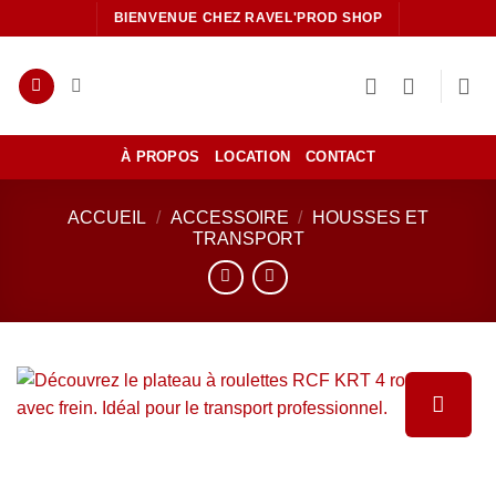
Passer
BIENVENUE CHEZ RAVEL'PROD SHOP
au
contenu
À PROPOS
LOCATION
CONTACT
ACCUEIL
/
ACCESSOIRE
/
HOUSSES ET
TRANSPORT
Ajouter
à la liste