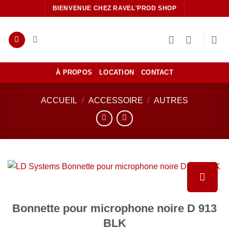
Passer
BIENVENUE CHEZ RAVEL'PROD SHOP
au
contenu
À PROPOS
LOCATION
CONTACT
ACCUEIL
/
ACCESSOIRE
/
AUTRES
Ajouter
Bonnette pour microphone noire D 913
à la liste
BLK
de