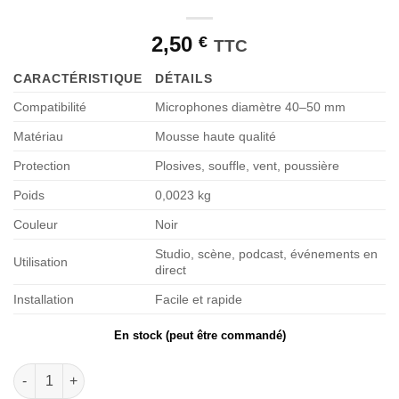
souhaits
2,50
€
TTC
CARACTÉRISTIQUE
DÉTAILS
Compatibilité
Microphones diamètre 40–50 mm
Matériau
Mousse haute qualité
Protection
Plosives, souffle, vent, poussière
Poids
0,0023 kg
Couleur
Noir
Studio, scène, podcast, événements en
Utilisation
direct
Installation
Facile et rapide
En stock (peut être commandé)
quantité de Bonnette pour microphone noire D 913 BLK