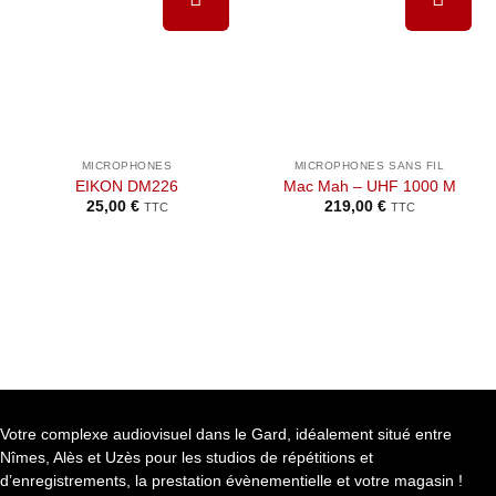
Ajouter à
Ajouter à
la liste de
la liste de
souhaits
souhaits
MICROPHONES
MICROPHONES SANS FIL
EIKON DM226
Mac Mah – UHF 1000 M
25,00
€
219,00
€
TTC
TTC
Votre complexe audiovisuel dans le Gard, idéalement situé entre
Nîmes, Alès et Uzès pour les studios de répétitions et
d’enregistrements, la prestation évènementielle et votre magasin !