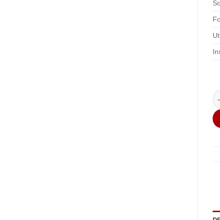
So
F
Ut
In
q