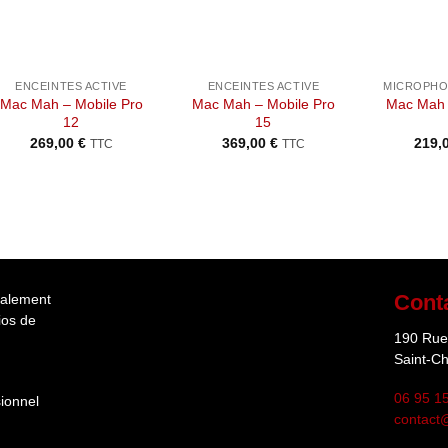
de
de
souhaits
souhaits
+
+
+
ENCEINTES ACTIVE
ENCEINTES ACTIVE
MICROPHO
Mac Mah – Mobile Pro
Mac Mah – Mobile Pro
Mac Mah 
12
15
269,00
€
369,00
€
219,
TTC
TTC
Cont
éalement
ios de
190 Rue 
Saint-C
06 95 1
ionnel
contact@