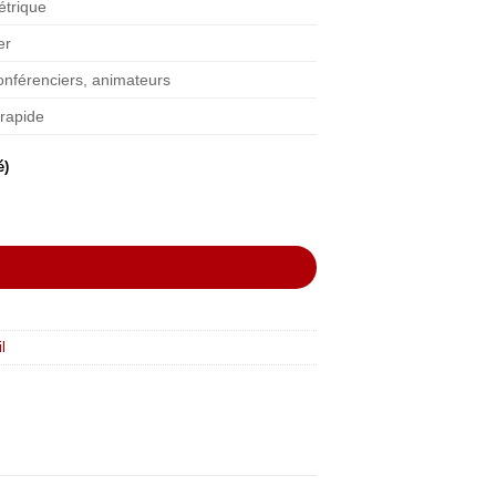
étrique
er
onférenciers, animateurs
 rapide
é)
R
l