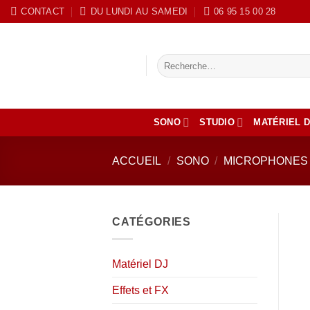
Passer
CONTACT
DU LUNDI AU SAMEDI
‭06 95 15 00 28
au
contenu
Recherche
pour :
SONO
STUDIO
MATÉRIEL D
ACCUEIL
/
SONO
/
MICROPHONES 
CATÉGORIES
Matériel DJ
Effets et FX