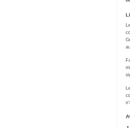
D
L
L
co
Gr
a
Fa
mi
si
Le
co
n’
A