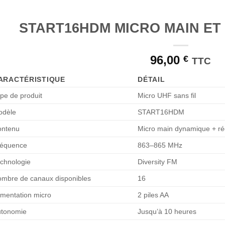
START16HDM MICRO MAIN ET
96,00
€
TTC
ARACTÉRISTIQUE
DÉTAIL
pe de produit
Micro UHF sans fil
odèle
START16HDM
ontenu
Micro main dynamique + r
réquence
863–865 MHz
chnologie
Diversity FM
mbre de canaux disponibles
16
imentation micro
2 piles AA
utonomie
Jusqu’à 10 heures