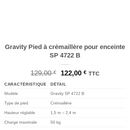
Gravity Pied à crémaillère pour enceinte
SP 4722 B
Le
Le
129,00
122,00
€
€
TTC
prix
prix
CARACTÉRISTIQUE
DÉTAIL
initial
actuel
était :
est :
Modèle
Gravity SP 4722 B
129,00 €.
122,00 €.
Type de pied
Crémaillère
Hauteur réglable
1,5 m – 2,4 m
Charge maximale
50 kg