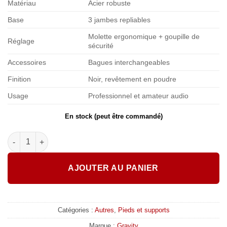
Matériau
Acier robuste
Base
3 jambes repliables
Molette ergonomique + goupille de
Réglage
sécurité
Accessoires
Bagues interchangeables
Finition
Noir, revêtement en poudre
Usage
Professionnel et amateur audio
En stock (peut être commandé)
quantité de Gravity Pied à crémaillère pour enceinte SP 4722 B
AJOUTER AU PANIER
Catégories :
Autres
,
Pieds et supports
Marque :
Gravity