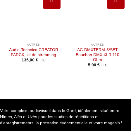
Ajouter à
Ajouter à
la liste de
la liste de
souhaits
souhaits
AUTRES
AUTRES
Audio-Technica CREATOR
AC-DMXTERM-3/SET
PARCK, kit de streaming
Bouchon DMX XLR 110
Ohm
135,00
€
TTC
5,90
€
TTC
Votre complexe audiovisuel dans le Gard, idéalement situé entre
Nîmes, Alès et Uzès pour les studios de répétitions et
d’enregistrements, la prestation évènementielle et votre magasin !