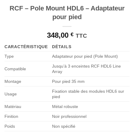
de
souhaits
RCF – Pole Mount HDL6 – Adaptateur
pour pied
348,00
€
TTC
CARACTÉRISTIQUE
DÉTAILS
Type
Adaptateur pour pied (Pole Mount)
Jusqu’à 3 enceintes RCF HDL6 Line
Compatible
Array
Montage
Pour pied 35 mm
Fixation stable des modules HDL6 sur
Usage
pied
Matériau
Métal robuste
Finition
Noir professionnel
Poids
Non spécifié