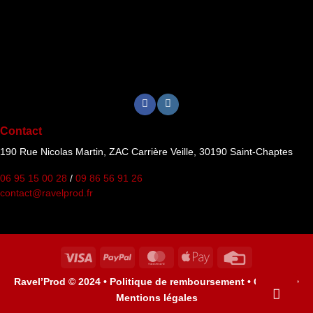
Contact
190 Rue Nicolas Martin, ZAC Carrière Veille, 30190 Saint-Chaptes
06 95 15 00 28
/
09 86 56 91 26
contact@ravelprod.fr
Visa
PayPal
MasterCard
Apple
Credit
Pay
Card
Ravel’Prod © 2024 •
Politique de remboursement •
Cookies •
Mentions légales