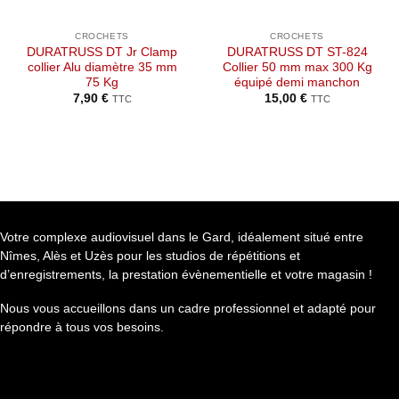
CROCHETS
CROCHETS
DURATRUSS DT Jr Clamp
DURATRUSS DT ST-824
collier Alu diamètre 35 mm
Collier 50 mm max 300 Kg
75 Kg
équipé demi manchon
7,90
€
15,00
€
TTC
TTC
Votre complexe audiovisuel dans le Gard, idéalement situé entre
Nîmes, Alès et Uzès pour les studios de répétitions et
d’enregistrements, la prestation évènementielle et votre magasin !
Nous vous accueillons dans un cadre professionnel et adapté pour
répondre à tous vos besoins.