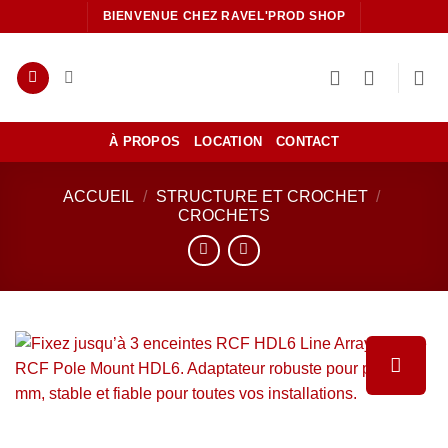
Passer
BIENVENUE CHEZ RAVEL'PROD SHOP
au
contenu
À PROPOS
LOCATION
CONTACT
ACCUEIL
/
STRUCTURE ET CROCHET
/
CROCHETS
Ajouter
à la liste