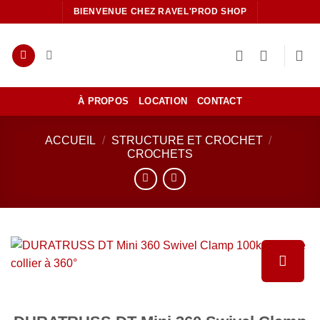
Passer
BIENVENUE CHEZ RAVEL'PROD SHOP
au
contenu
À PROPOS
LOCATION
CONTACT
ACCUEIL
/
STRUCTURE ET CROCHET
/
CROCHETS
Ajouter
à la liste