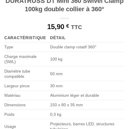
DURATRUSS DT Mini 360 Swivel Clamp
de
souhaits
100kg double collier à 360°
15,90
€
TTC
CARACTÉRISTIQUE
DÉTAIL
Type
Double clamp rotatif 360°
Charge maximale
100 kg
(SWL)
Diamètre tube
50 mm
compatible
Largeur pince
30 mm
Matériau
Aluminium léger et durable
Dimensions
150 x 80 x 35 mm
Poids
0,3 kg
Projecteurs, barres LED, structures
Usage
tubulaires