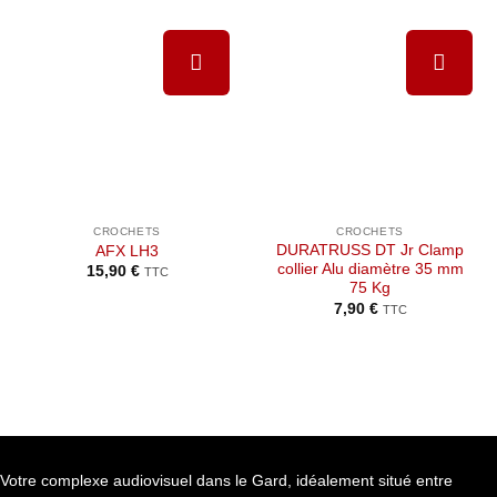
Ajouter à
Ajouter à
la liste de
la liste de
souhaits
souhaits
CROCHETS
CROCHETS
DURATRUSS DT Jr Clamp
AFX LH3
collier Alu diamètre 35 mm
15,90
€
TTC
75 Kg
7,90
€
TTC
Votre complexe audiovisuel dans le Gard, idéalement situé entre