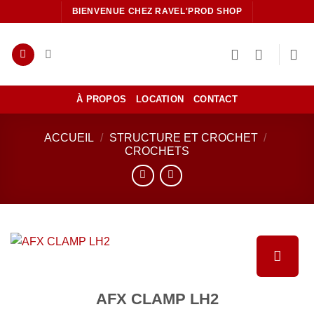
Passer
BIENVENUE CHEZ RAVEL'PROD SHOP
au
contenu
À PROPOS
LOCATION
CONTACT
ACCUEIL
/
STRUCTURE ET CROCHET
/
CROCHETS
Ajouter
AFX CLAMP LH2
à la liste