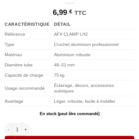
de
souhaits
6,99
€
TTC
CARACTÉRISTIQUE
DÉTAIL
Référence
AFX CLAMP LH2
Type
Crochet aluminium professionnel
Matériau
Aluminium robuste
Diamètre tube
48–51 mm
Capacité de charge
75 kg
Éclairage, décors, accessoires
Usage recommandé
scéniques
Avantage
Léger, robuste, facile à installer
En stock (peut être commandé)
quantité de AFX CLAMP LH2