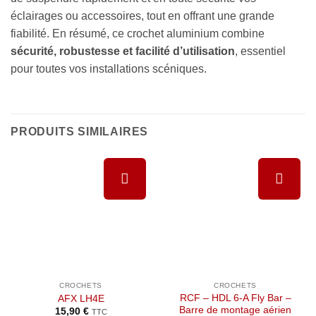
éclairages ou accessoires, tout en offrant une grande
fiabilité. En résumé, ce crochet aluminium combine
sécurité, robustesse et facilité d’utilisation
, essentiel
pour toutes vos installations scéniques.
PRODUITS SIMILAIRES
Ajouter à
Ajouter à
la liste de
la liste de
souhaits
souhaits
CROCHETS
CROCHETS
RCF – HDL 6-A Fly Bar –
AFX LH4E
Barre de montage aérien
15,90
€
TTC