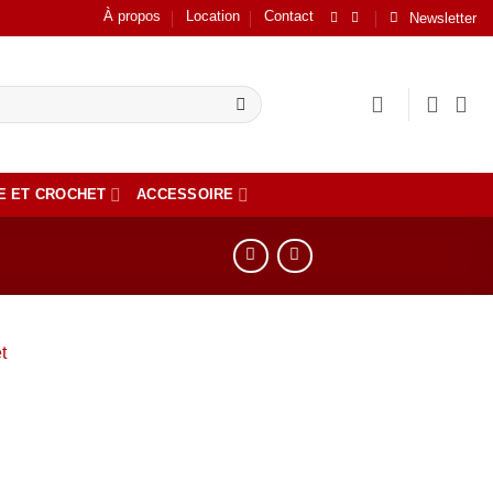
À propos
Location
Contact
Newsletter
E ET CROCHET
ACCESSOIRE
er
ste
ts