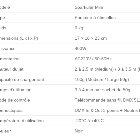
odèle
Sparkular Mini
ype
Fontaine à étincelles
ids
6 kg
mensions (L x l x P)
17 × 18 × 23 cm
issance
400W
imentation
AC220V / 50-60Hz
uteur du jet
2 à 2,5 m (Medium) / 3 à 3,5 m 
pacité de chargement
100g (Medium / Large 50g)
mps d’utilisation
3 à 4 min par sachet de 50g
de de contrôle
Télécommande sans fil, DMX 512
nnectiques
DMX In & Out 3 points + Neutrik
mpérature d’utilisation
-20°C à +40°C
uleur
Noir