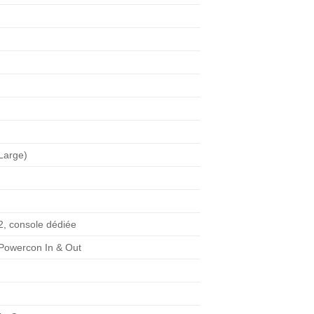
(Large)
, console dédiée
 Powercon In & Out