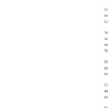
Co
re
La
Vo
vo
re
50
De
pe
im
Ce
so
é