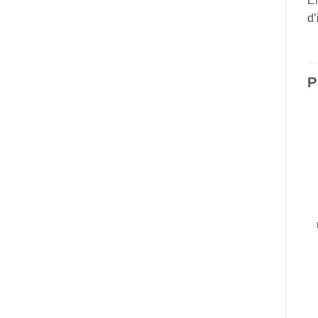
En
d’
P