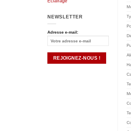
Éclairage
M
T
NEWSLETTER
Po
Adresse e-mail:
Di
Pu
Al
Ha
Ca
Te
Mo
Co
Te
Co