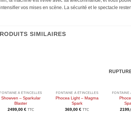
fin, la machine est livrée avec sa télécommande, et vous pouve
intensifier vos mises en scène. La sécurité et le spectacle reste
RODUITS SIMILAIRES
Ajouter
Ajouter
à la liste
à la liste
de
de
RUPTURE
souhaits
souhaits
+
+
+
FONTAINE À ÉTINCELLES
FONTAINE À ÉTINCELLES
FONTAINE 
Showven – Sparkular
Phocea Light – Magma
Phoce
Blaster
Spark
Spa
2499,00
€
369,00
€
2199
TTC
TTC