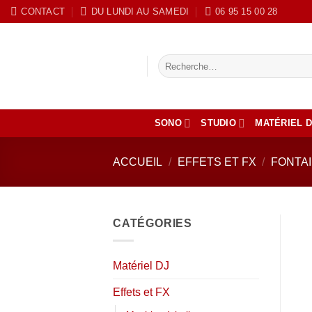
Passer
CONTACT
DU LUNDI AU SAMEDI
‭06 95 15 00 28
au
contenu
Recherche
pour :
SONO
STUDIO
MATÉRIEL D
ACCUEIL
/
EFFETS ET FX
/
FONTAI
CATÉGORIES
Matériel DJ
Effets et FX