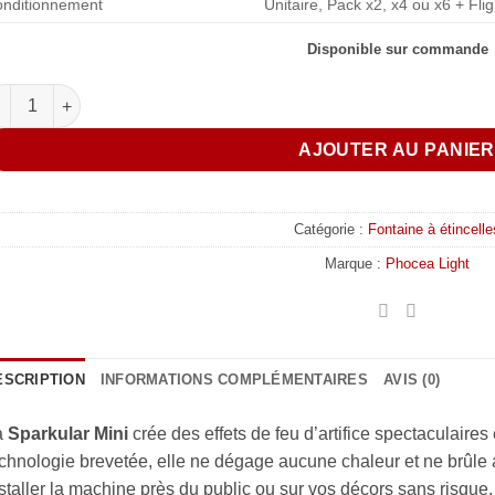
nditionnement
Unitaire, Pack x2, x4 ou x6 + Fli
Disponible sur commande
antité de Phocea Light - Sparkular Mini
AJOUTER AU PANIE
Catégorie :
Fontaine à étincelle
Marque :
Phocea Light
ESCRIPTION
INFORMATIONS COMPLÉMENTAIRES
AVIS (0)
a
Sparkular Mini
crée des effets de feu d’artifice spectaculaires
chnologie brevetée, elle ne dégage aucune chaleur et ne brûle
staller la machine près du public ou sur vos décors sans risque.