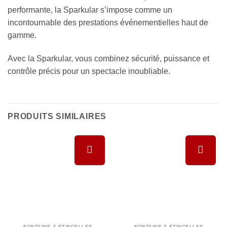
performante, la Sparkular s’impose comme un
incontournable des prestations événementielles haut de
gamme.
Avec la Sparkular, vous combinez sécurité, puissance et
contrôle précis pour un spectacle inoubliable.
PRODUITS SIMILAIRES
Ajouter à
Ajouter à
la liste de
la liste de
souhaits
souhaits
FONTAINE À ÉTINCELLES
FONTAINE À ÉTINCELLES