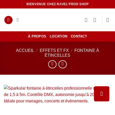
Passer
BIENVENUE CHEZ RAVEL'PROD SHOP
au
contenu
À PROPOS
LOCATION
CONTACT
ACCUEIL
/
EFFETS ET FX
/
FONTAINE À
ÉTINCELLES
Ajouter
à la liste