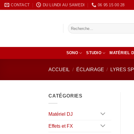
Passer
CONTACT
DU LUNDI AU SAMEDI
‭06 95 15 00 28
au
contenu
Recherche
pour :
SONO
STUDIO
MATÉRIEL D
ACCUEIL
/
ÉCLAIRAGE
/
LYRES SP
CATÉGORIES
Matériel DJ
Effets et FX