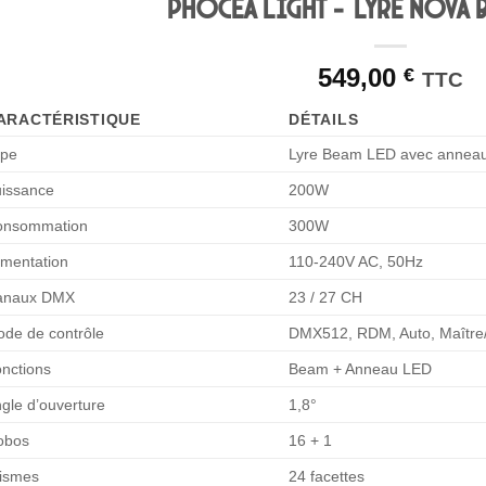
Phocea Light – Lyre NOVA
549,00
€
TTC
ARACTÉRISTIQUE
DÉTAILS
ype
Lyre Beam LED avec annea
issance
200W
onsommation
300W
imentation
110-240V AC, 50Hz
anaux DMX
23 / 27 CH
de de contrôle
DMX512, RDM, Auto, Maître
nctions
Beam + Anneau LED
gle d’ouverture
1,8°
obos
16 + 1
ismes
24 facettes