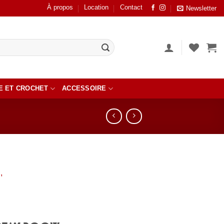
À propos
Location
Contact
Newsletter
E ET CROCHET
ACCESSOIRE
er
ste
ts