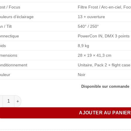
ost / Focus
Filtre Frost / Arc-en-ciel, Fo
uleurs d’éclairage
13 + ouverture
n / Tilt
540° / 250°
nnectique
PowerCon IN, DMX 3 points
ids
8,9 kg
mensions
28 × 19 × 41,3 cm
nditionnement
Unitaire, Pack 2 + flight case
uleur
Noir
Disponible sur commande
antité de Phocea Light - Lyre NOVA BEAM 200W
AJOUTER AU PANIE