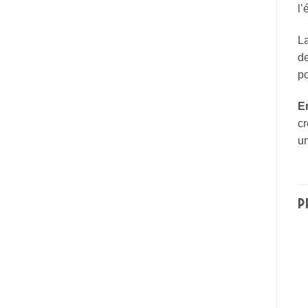
l
La
de
po
E
cr
u
P