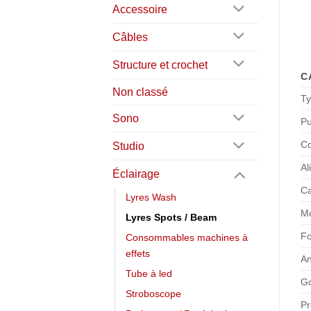
Accessoire
Câbles
Structure et crochet
C
Non classé
T
Sono
Pu
C
Studio
Al
Éclairage
C
Lyres Wash
Mo
Lyres Spots / Beam
Fo
Consommables machines à
effets
An
Tube à led
G
Stroboscope
Pr