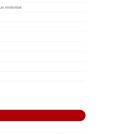
cus motorisé
R