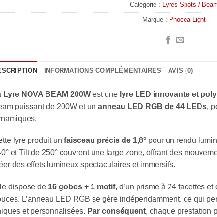
Catégorie :
Lyres Spots / Bea
Marque :
Phocea Light
ESCRIPTION
INFORMATIONS COMPLÉMENTAIRES
AVIS (0)
a
Lyre NOVA BEAM 200W
est une
lyre LED innovante et poly
eam puissant de 200W et un
anneau LED RGB de 44 LEDs
, p
ynamiques.
tte lyre produit un
faisceau précis de 1,8°
pour un rendu lumin
0° et Tilt de 250° couvrent une large zone, offrant des mouvemen
éer des effets lumineux spectaculaires et immersifs.
lle dispose de
16 gobos + 1 motif
, d’un prisme à 24 facettes et 
ouces. L’anneau LED RGB se gère indépendamment, ce qui pe
iques et personnalisées.
Par conséquent
, chaque prestation 