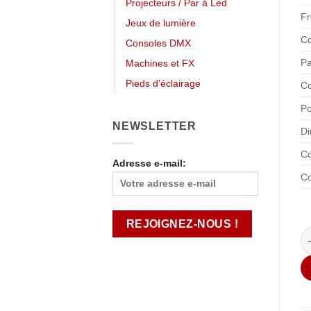
Projecteurs / Par à Led
Fr
Jeux de lumière
Co
Consoles DMX
Pa
Machines et FX
Pieds d'éclairage
Co
Po
NEWSLETTER
Di
Co
Adresse e-mail:
Co
qu