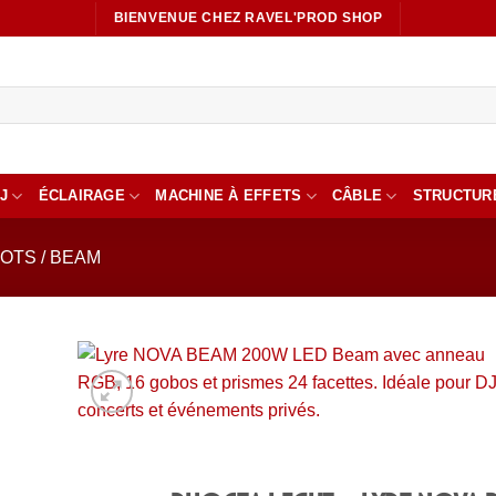
BIENVENUE CHEZ RAVEL'PROD SHOP
J
ÉCLAIRAGE
MACHINE À EFFETS
CÂBLE
STRUCTUR
OTS / BEAM
Ajout
à la li
de
souhai