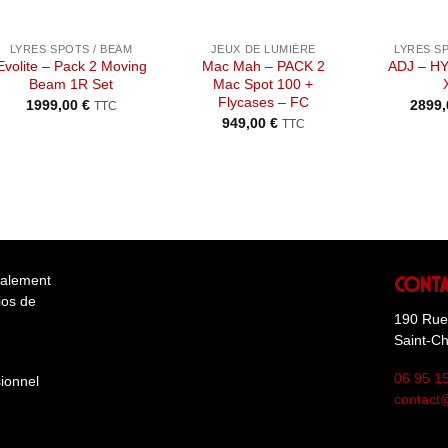
+
+
+
LYRES SPOTS / BEAM
JEUX DE LUMIÈRE
LYRES S
Evolite – Pack 2 Moving
Mac Mah – PACK 2
ADJ – H
Beam 1R Set
Mac Spot 100 +
Flycases – FC
1999,00
€
2899
TTC
949,00
€
TTC
Cont
éalement
ios de
190 Rue 
Saint-C
06 95 1
ionnel
contact@