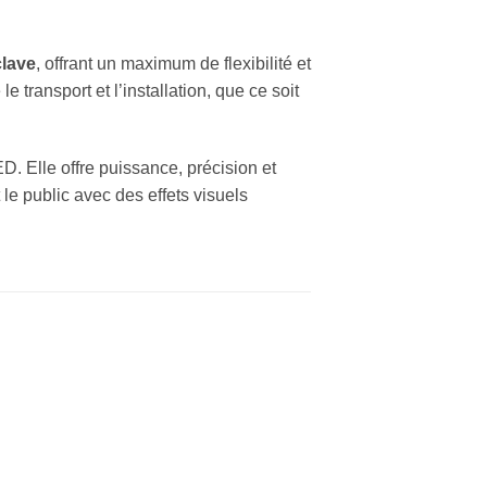
lave
, offrant un maximum de flexibilité et
le transport et l’installation, que ce soit
D. Elle offre puissance, précision et
 le public avec des effets visuels
Ajouter
Ajouter
Ajou
à la liste
à la liste
à la l
de
de
de
souhaits
souhaits
souha