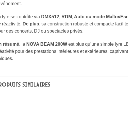
’événement.
 lyre se contrôle via
DMX512, RDM, Auto ou mode Maître/Esc
 réactivité.
De plus
, sa construction robuste et compacte facilite 
ur des concerts, DJ ou spectacles privés.
n résumé
, la
NOVA BEAM 200W
est plus qu’une simple lyre LE
éativité pour des prestations intérieures et extérieures, captivant
niques.
RODUITS SIMILAIRES
Ajouter
Ajouter
à la liste
à la liste
de
de
souhaits
souhaits