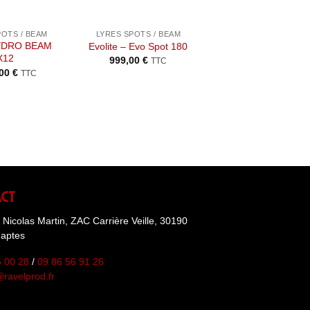
+
+
POTS / BEAM
LYRES SPOTS / BEAM
LYRES SPOTS / BEA
YDRO BEAM
Evolite – Evo Spot 180
ADJ – VIZIPIX Z1
X12
999,00
€
1199,99
€
TTC
TTC
,00
€
TTC
act
Nicolas Martin, ZAC Carrière Veille, 30190
haptes
5 00 28
/
09 86 56 91 26
ravelprod.fr