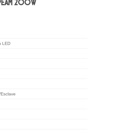
 BEAM 200W
u LED
/Esclave