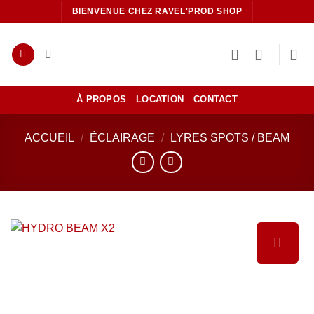
Passer
BIENVENUE CHEZ RAVEL'PROD SHOP
au
contenu
À PROPOS
LOCATION
CONTACT
ACCUEIL
/
ÉCLAIRAGE
/
LYRES SPOTS / BEAM
Ajouter
à la liste
de