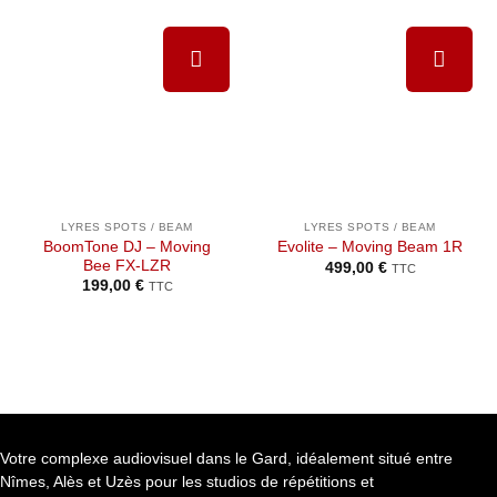
Ajouter à
Ajouter à
la liste de
la liste de
souhaits
souhaits
LYRES SPOTS / BEAM
LYRES SPOTS / BEAM
BoomTone DJ – Moving
Evolite – Moving Beam 1R
Bee FX-LZR
499,00
€
TTC
199,00
€
TTC
Votre complexe audiovisuel dans le Gard, idéalement situé entre
Nîmes, Alès et Uzès pour les studios de répétitions et