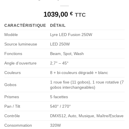
1039,00
€
TTC
CARACTÉRISTIQUE
DÉTAIL
Modèle
Lyre LED Fusion 250W
Source lumineuse
LED 250W
Fonctions
Beam, Spot, Wash
Angle d’ouverture
2,7° – 45°
Couleurs
8 + bi-couleurs dégradé + blanc
1 roue fixe (11 gobos), 1 roue rotative (7
Gobos
gobos interchangeables)
Prismes
5 facettes
Pan / Tilt
540° / 270°
Contrôle
DMX512, Auto, Musique, Maître/Esclave
Consommation
320W