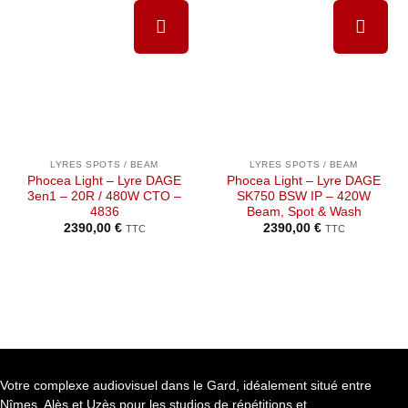
Ajouter à
Ajouter à
la liste de
la liste de
souhaits
souhaits
LYRES SPOTS / BEAM
LYRES SPOTS / BEAM
Phocea Light – Lyre DAGE
Phocea Light – Lyre DAGE
3en1 – 20R / 480W CTO –
SK750 BSW IP – 420W
4836
Beam, Spot & Wash
2390,00
€
2390,00
€
TTC
TTC
Votre complexe audiovisuel dans le Gard, idéalement situé entre
Nîmes, Alès et Uzès pour les studios de répétitions et