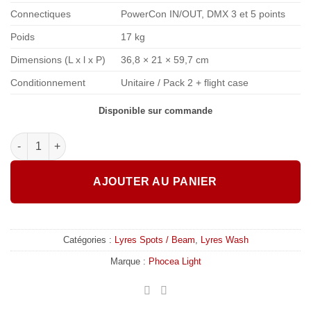
Connectiques
PowerCon IN/OUT, DMX 3 et 5 points
Poids
17 kg
Dimensions (L x l x P)
36,8 × 21 × 59,7 cm
Conditionnement
Unitaire / Pack 2 + flight case
Disponible sur commande
quantité de Phocea Light - Lyre LED Fusion 250W
AJOUTER AU PANIER
Catégories :
Lyres Spots / Beam
,
Lyres Wash
Marque :
Phocea Light