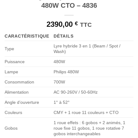
480W CTO – 4836
2390,00
€
TTC
CARACTÉRISTIQUE
DÉTAILS
Lyre hybride 3 en 1 (Beam / Spot /
Type
Wash)
Puissance
480W
Lampe
Philips 480W
Consommation
700W
Alimentation
AC 90-260V / 50-60Hz
Angle d’ouverture
1° à 52°
Couleurs
CMY + 1 roue 11 couleurs + CTO
1 roue effets : 6 gobos + 2 animés, 1
Gobos
roue fixe 11 gobos, 1 roue rotative 7
gobos interchangeables