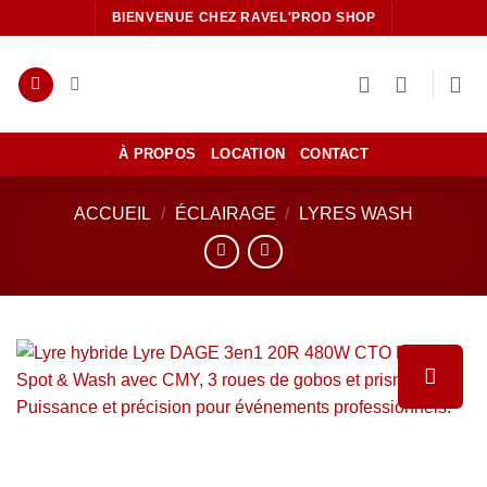
Passer
BIENVENUE CHEZ RAVEL'PROD SHOP
au
contenu
À PROPOS
LOCATION
CONTACT
ACCUEIL
/
ÉCLAIRAGE
/
LYRES WASH
Ajouter
à la liste
de