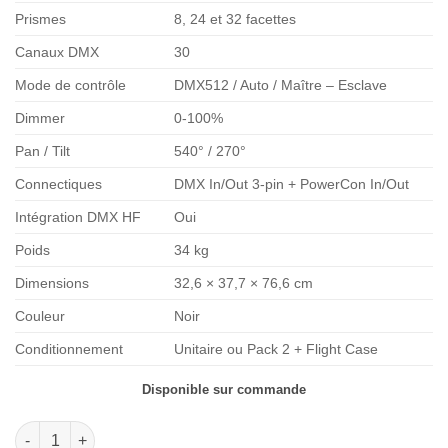
Prismes
8, 24 et 32 facettes
Canaux DMX
30
Mode de contrôle
DMX512 / Auto / Maître – Esclave
Dimmer
0-100%
Pan / Tilt
540° / 270°
Connectiques
DMX In/Out 3-pin + PowerCon In/Out
Intégration DMX HF
Oui
Poids
34 kg
Dimensions
32,6 × 37,7 × 76,6 cm
Couleur
Noir
Conditionnement
Unitaire ou Pack 2 + Flight Case
Disponible sur commande
quantité de Phocea Light - Lyre DAGE 3en1 – 20R / 480W CTO –