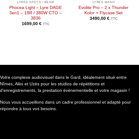
LYRES SPOTS / BEAM
LYRES WASH
Phocea Light – Lyre DAGE
Evolite Pro – 2 x Thunder
3en1 – 18R / 380W CTO –
Kolor + Flycase Set
3836
3490,00
€
TTC
1699,00
€
TTC
Votre complexe audiovisuel dans le Gard, idéalement situé entre
Nîmes, Alès et Uzès pour les studios de répétitions et
d’enregistrements, la prestation évènementielle et votre magasin !
Nous vous accueillons dans un cadre professionnel et adapté pour
répondre à tous vos besoins.