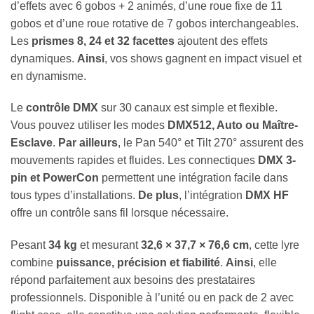
d’effets avec 6 gobos + 2 animés, d’une roue fixe de 11
gobos et d’une roue rotative de 7 gobos interchangeables.
Les
prismes 8, 24 et 32 facettes
ajoutent des effets
dynamiques.
Ainsi
, vos shows gagnent en impact visuel et
en dynamisme.
Le
contrôle DMX
sur 30 canaux est simple et flexible.
Vous pouvez utiliser les modes
DMX512, Auto ou Maître-
Esclave
.
Par ailleurs
, le Pan 540° et Tilt 270° assurent des
mouvements rapides et fluides. Les connectiques
DMX 3-
pin et PowerCon
permettent une intégration facile dans
tous types d’installations.
De plus
, l’intégration
DMX HF
offre un contrôle sans fil lorsque nécessaire.
Pesant
34 kg
et mesurant
32,6 × 37,7 × 76,6 cm
, cette lyre
combine
puissance, précision et fiabilité
.
Ainsi
, elle
répond parfaitement aux besoins des prestataires
professionnels. Disponible à l’unité ou en pack de 2 avec