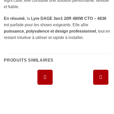
flight case, elle constitue une solution performante, flexible
et fiable.
En résumé
, la
Lyre DAGE 3en1 20R 480W CTO – 4836
est parfaite pour les shows exigeants. Elle allie
puissance, polyvalence et design professionnel
, tout en
restant intuitive à utiliser et rapide à installer.
PRODUITS SIMILAIRES
Ajouter à
Ajouter à
la liste de
la liste de
souhaits
souhaits