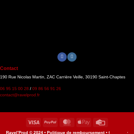
Contact
190 Rue Nicolas Martin, ZAC Carrière Veille, 30190 Saint-Chaptes
06 95 15 00 28
/
09 86 56 91 26
contact@ravelprod.fr
Visa
PayPal
MasterCard
Apple
Credit
Pay
Card
Ravel’Prod © 2024 •
Politique de remboursement •
Cookies •