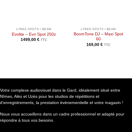
la liste de
la liste de
souhaits
souhaits
LYRES SPOTS / BEAM
LYRES SPOTS / BEAM
BoomTone DJ – Maxi Spot
Evolite – Evo Spot 250z
60
1499,00
€
TTC
169,00
€
TTC
Votre complexe audiovisuel dans le Gard, idéalement situé entre
Nîmes, Alès et Uzès pour les studios de répétitions et
d’enregistrements, la prestation évènementielle et votre magasin !
Nous vous accueillons dans un cadre professionnel et adapté pour
répondre à tous vos besoins.