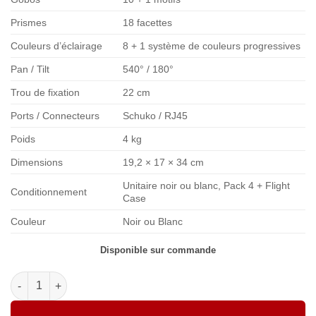
Prismes
18 facettes
Couleurs d’éclairage
8 + 1 système de couleurs progressives
Pan / Tilt
540° / 180°
Trou de fixation
22 cm
Ports / Connecteurs
Schuko / RJ45
Poids
4 kg
Dimensions
19,2 × 17 × 34 cm
Unitaire noir ou blanc, Pack 4 + Flight
Conditionnement
Case
Couleur
Noir ou Blanc
Disponible sur commande
quantité de Phocea Light - Lyre AREA BEAM 100W – LED compac