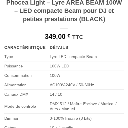
souhaits
Phocea Light – Lyre AREA BEAM 100W
– LED compacte Beam pour DJ et
petites prestations (BLACK)
349,00
€
TTC
CARACTÉRISTIQUE
DÉTAILS
Type
Lyre LED compacte Beam
Puissance
100W LED
Consommation
100W
Alimentation
AC100V-240V / 50-60Hz
Canaux DMX
14 / 10
DMX 512 / Maître-Esclave / Musical /
Mode de contrôle
Auto / Manuel
Dimmer
0-100% linéaire (8 bits)
Gobos
10 + 1 motifs