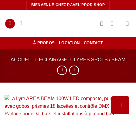
Passer
BIENVENUE CHEZ RAVEL'PROD SHOP
au
contenu
À PROPOS
LOCATION
CONTACT
ACCUEIL
/
ÉCLAIRAGE
/
LYRES SPOTS / BEAM
Ajouter
à la liste
de