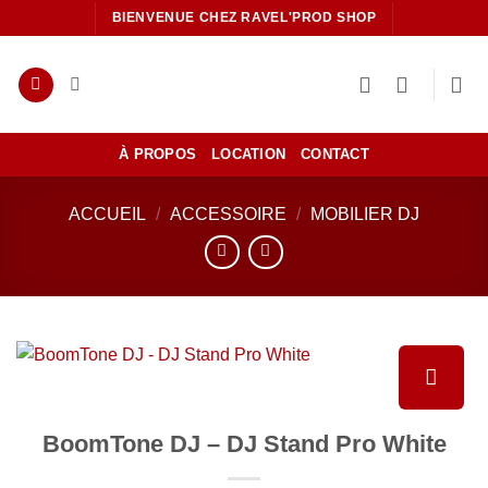
Passer
BIENVENUE CHEZ RAVEL'PROD SHOP
au
contenu
À PROPOS
LOCATION
CONTACT
ACCUEIL
/
ACCESSOIRE
/
MOBILIER DJ
Ajouter
BoomTone DJ – DJ Stand Pro White
à la liste
de