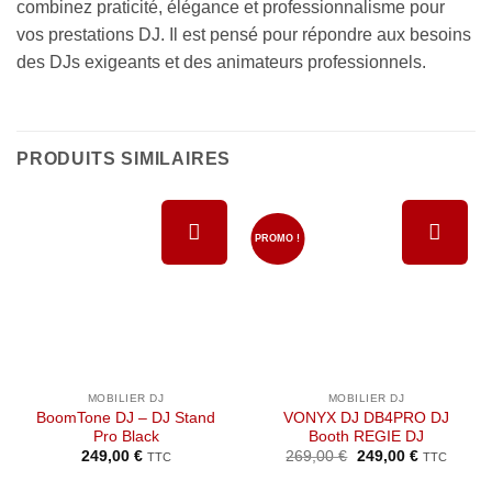
combinez praticité, élégance et professionnalisme pour
vos prestations DJ. Il est pensé pour répondre aux besoins
des DJs exigeants et des animateurs professionnels.
PRODUITS SIMILAIRES
PROMO !
Ajouter à
Ajouter à
la liste de
la liste de
souhaits
souhaits
MOBILIER DJ
MOBILIER DJ
BoomTone DJ – DJ Stand
VONYX DJ DB4PRO DJ
Pro Black
Booth REGIE DJ
Le
Le
249,00
€
269,00
€
249,00
€
TTC
TTC
prix
prix
initial
actuel