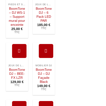
Ajouter à
Ajouter à
la liste de
la liste de
PIEDS ET SUPPORTS
JEUX DE LUMIÈRE
souhaits
souhaits
BoomTone
BoomTone
– DJ WS-1
DJ – 6
– Support
Pack LED
mural pour
PAR
enceinte
185,00
€
TTC
25,00
€
TTC
Ajouter à
Ajouter à
la liste de
la liste de
JEUX DE LUMIÈRE
MOBILIER DJ
souhaits
souhaits
BoomTone
BoomTone
DJ – BEE-
DJ – DJ
FX LZR
Façade
Black
129,00
€
TTC
149,00
€
TTC