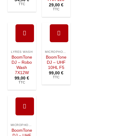
TTC
29,00
€
TTC
Ajouter à
Ajouter à
la liste de
la liste de
LYRES WASH
MICROPHONES SANS FIL
souhaits
souhaits
BoomTone
BoomTone
DJ – Robo
DJ – UHF
Wash
10HL F5
7X12W
99,00
€
TTC
99,00
€
TTC
Ajouter à
la liste de
MICROPHONES SANS FIL
souhaits
BoomTone
DJ – UHF