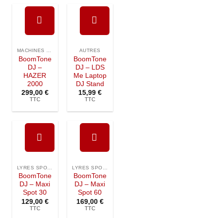
Ajouter à
Ajouter à
la liste de
la liste de
MACHINES ET FX
AUTRES
souhaits
souhaits
BoomTone
BoomTone
DJ –
DJ – LDS
HAZER
Me Laptop
2000
DJ Stand
299,00
€
15,99
€
TTC
TTC
Ajouter à
Ajouter à
la liste de
la liste de
LYRES SPOTS / BEAM
LYRES SPOTS / BEAM
souhaits
souhaits
BoomTone
BoomTone
DJ – Maxi
DJ – Maxi
Spot 30
Spot 60
129,00
€
169,00
€
TTC
TTC