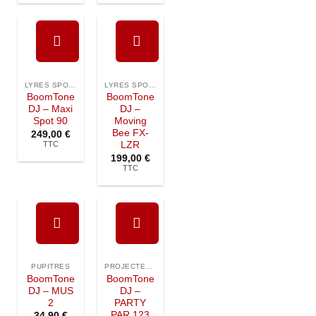
Ajouter à
Ajouter à
la liste de
la liste de
LYRES SPOTS / BEAM
LYRES SPOTS / BEAM
souhaits
souhaits
BoomTone
BoomTone
DJ – Maxi
DJ –
Spot 90
Moving
Bee FX-
249,00
€
TTC
LZR
199,00
€
TTC
Ajouter à
Ajouter à
la liste de
la liste de
PUPITRES
PROJECTEURS / PAR À LED
souhaits
souhaits
BoomTone
BoomTone
DJ – MUS
DJ –
2
PARTY
PAR 123
34,90
€