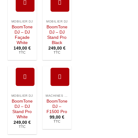
Ajouter à
Ajouter à
la liste de
la liste de
MOBILIER DJ
MOBILIER DJ
souhaits
souhaits
BoomTone
BoomTone
DJ – DJ
DJ – DJ
Façade
Stand Pro
White
Black
149,00
€
249,00
€
TTC
TTC
Ajouter à
Ajouter à
la liste de
la liste de
MOBILIER DJ
MACHINES ET FX
souhaits
souhaits
BoomTone
BoomTone
DJ – DJ
DJ –
Stand Pro
F1500 Pro
White
99,00
€
TTC
249,00
€
TTC