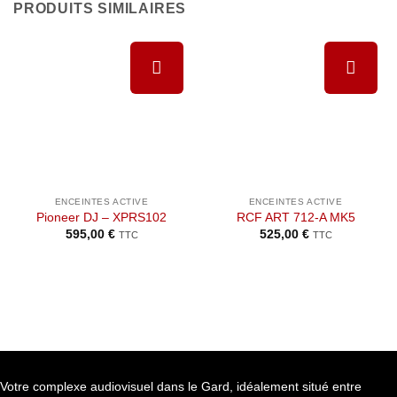
PRODUITS SIMILAIRES
Ajouter à
Ajouter à
la liste de
la liste de
souhaits
souhaits
ENCEINTES ACTIVE
ENCEINTES ACTIVE
Pioneer DJ – XPRS102
RCF ART 712-A MK5
595,00
€
525,00
€
TTC
TTC
Votre complexe audiovisuel dans le Gard, idéalement situé entre