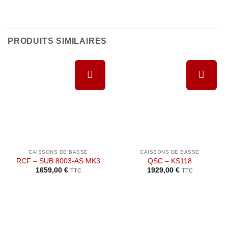
PRODUITS SIMILAIRES
Ajouter à
Ajouter à
la liste de
la liste de
souhaits
souhaits
CAISSONS DE BASSE
CAISSONS DE BASSE
RCF – SUB 8003-AS MK3
QSC – KS118
1659,00
€
1929,00
€
TTC
TTC