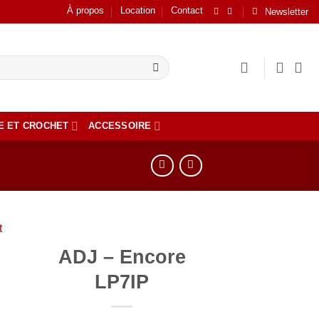
À propos
Location
Contact
Newsletter
E ET CROCHET
ACCESSOIRE
ADJ – Encore
er
LP7IP
ste
ts