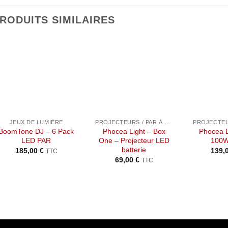
RODUITS SIMILAIRES
Ajouter
Ajouter
à la liste
à la liste
de
de
souhaits
souhaits
+
+
+
JEUX DE LUMIÈRE
PROJECTEURS / PAR À LED
BoomTone DJ – 6 Pack
Phocea Light – Box
Phocea 
LED PAR
One – Projecteur LED
100
batterie
185,00
€
139,
TTC
69,00
€
TTC