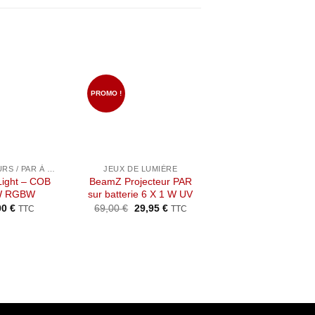
Ajouter
Ajouter
Ajou
PROMO !
à la liste
à la liste
à la l
de
de
de
souhaits
souhaits
souha
+
+
PROJECTEURS / PAR À LED
JEUX DE LUMIÈRE
Light – COB
BeamZ Projecteur PAR
ADJ – VPAR PAK
W RGBW
sur batterie 6 X 1 W UV
155,00
€
TTC
Le
Le
00
€
69,00
€
29,95
€
TTC
TTC
prix
prix
initial
actuel
était :
est :
69,00 €.
29,95 €.