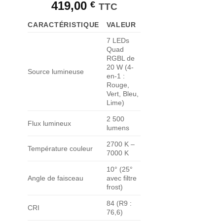
419,00
€
TTC
CARACTÉRISTIQUE
VALEUR
7 LEDs
Quad
RGBL de
20 W (4-
Source lumineuse
en-1 :
Rouge,
Vert, Bleu,
Lime)
2 500
Flux lumineux
lumens
2700 K –
Température couleur
7000 K
10° (25°
Angle de faisceau
avec filtre
frost)
84 (R9 :
CRI
76,6)