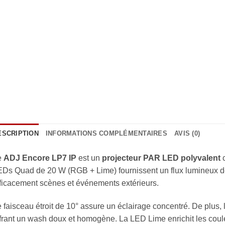
ESCRIPTION
INFORMATIONS COMPLÉMENTAIRES
AVIS (0)
e
ADJ Encore LP7 IP
est un
projecteur PAR LED polyvalent
c
Ds Quad de 20 W (RGB + Lime) fournissent un flux lumineux de 
ficacement scènes et événements extérieurs.
 faisceau étroit de 10° assure un éclairage concentré. De plus, le f
frant un wash doux et homogène. La LED Lime enrichit les couleu