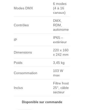
6 modes
Modes DMX
(4 à 16
canaux)
DMX,
Contrôles
RDM,
autonome
IP65 –
IP
extérieur
220 x 160
Dimensions
x 242 mm
Poids
3,45 kg
103 W
Consommation
max
Filtre frost
Inclus
25°, câble
secteur
Disponible sur commande