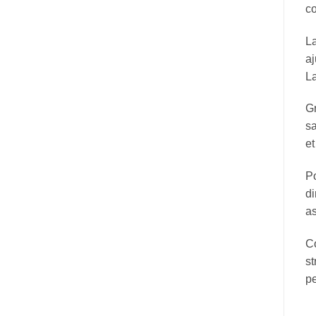
co
La
aj
La
Gr
sa
et
Po
di
as
Co
st
pe