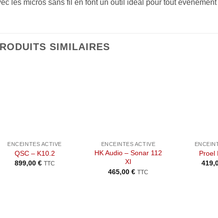
ec les micros sans fil en font un outil idéal pour tout événement
RODUITS SIMILAIRES
Ajouter
Ajouter
à la liste
à la liste
de
de
souhaits
souhaits
+
+
+
ENCEINTES ACTIVE
ENCEINTES ACTIVE
ENCEIN
HK Audio – Sonar 112
QSC – K10.2
Proel
XI
899,00
€
419,
TTC
465,00
€
TTC