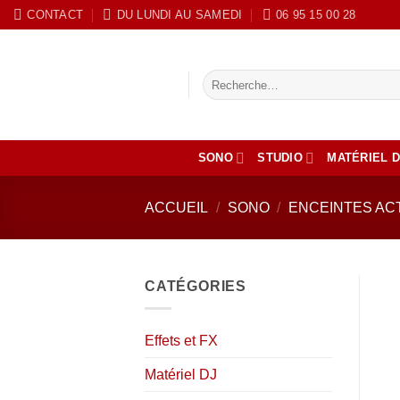
Passer
CONTACT
DU LUNDI AU SAMEDI
‭06 95 15 00 28
au
contenu
Recherche
pour :
SONO
STUDIO
MATÉRIEL D
ACCUEIL
/
SONO
/
ENCEINTES AC
CATÉGORIES
Effets et FX
Matériel DJ