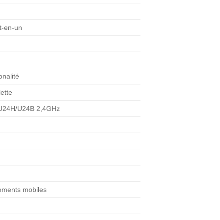
st :
49,00 €.
t-en-un
onalité
ette
L U24H/U24B 2,4GHz
nements mobiles