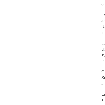
en
L
et
US
le
L
U2
s
in
G
So
an
E
au