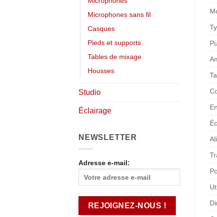
Microphones
M
Microphones sans fil
Ty
Casques
Pieds et supports
P
Tables de mixage
Am
Housses
Ta
Co
Studio
En
Éclairage
Éc
NEWSLETTER
Al
Tr
Adresse e-mail:
Po
Ut
Di