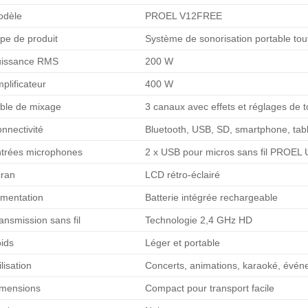
était :
e
odèle
PROEL V12FREE
399,00 €.
3
pe de produit
Système de sonorisation portable tou
uissance RMS
200 W
plificateur
400 W
ble de mixage
3 canaux avec effets et réglages de t
nnectivité
Bluetooth, USB, SD, smartphone, tabl
trées microphones
2 x USB pour micros sans fil PROE
ran
LCD rétro-éclairé
imentation
Batterie intégrée rechargeable
ansmission sans fil
Technologie 2,4 GHz HD
ids
Léger et portable
ilisation
Concerts, animations, karaoké, évé
mensions
Compact pour transport facile