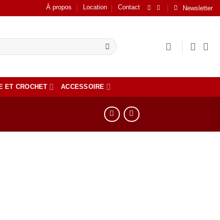
À propos
Location
Contact
Newsletter
E ET CROCHET
ACCESSOIRE
er
ste
ts