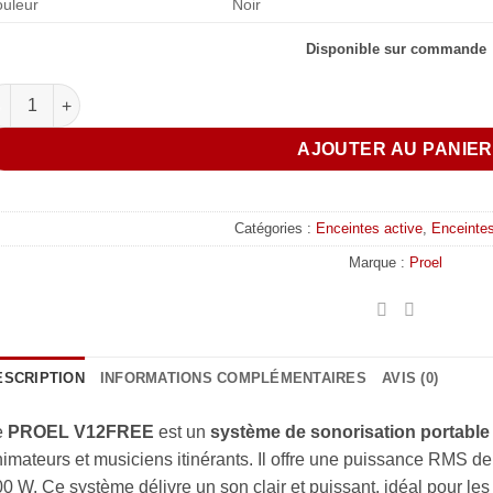
uleur
Noir
Disponible sur commande
antité de PROEL - V12FREE
AJOUTER AU PANIE
Catégories :
Enceintes active
,
Enceintes
Marque :
Proel
ESCRIPTION
INFORMATIONS COMPLÉMENTAIRES
AVIS (0)
e
PROEL V12FREE
est un
système de sonorisation portable
imateurs et musiciens itinérants. Il offre une puissance RMS de
0 W. Ce système délivre un son clair et puissant, idéal pour le