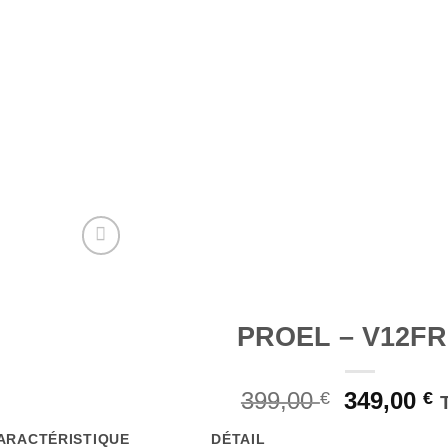
PROEL – V12F
Le
L
399,00
349,00
€
€
prix
p
ARACTÉRISTIQUE
DÉTAIL
initial
a