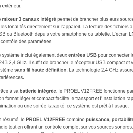
 extérieur.
e
mixeur 3 canaux intégré
permet de brancher plusieurs source
 les tonalités directement sur l’appareil. La lecture des fichiers 
B ou Bluetooth depuis votre smartphone ou tablette. L’écran LCD
 contrôle des paramètres.
e système inclut également deux
entrées USB
pour connecter l
4B 2,4 GHz. Il suffit de brancher le récepteur USB compact e
ystème
sans fil haute définition
. La technologie 2,4 GHz assur
terférences.
râce à sa
batterie intégrée
, le PROEL V12FREE fonctionne parto
n format léger et compact facilite le transport et l’installation r
imation ou une soirée karaoké, ce système est prêt à l’usage.
n résumé, le
PROEL V12FREE
combine
puissance, portabilit
dio tout en offrant un contrôle complet sur vos sources sonores.