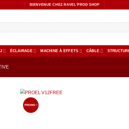
BIENVENUE CHEZ RAVEL'PROD SHOP
J
ÉCLAIRAGE
MACHINE À EFFETS
CÂBLE
STRUCTUR
TIVE
PROMO !
Ajout
à la li
de
souhai