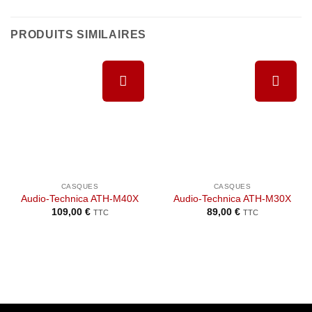
PRODUITS SIMILAIRES
Ajouter à
Ajouter à
la liste de
la liste de
souhaits
souhaits
CASQUES
CASQUES
Audio-Technica ATH-M40X
Audio-Technica ATH-M30X
109,00
€
89,00
€
TTC
TTC