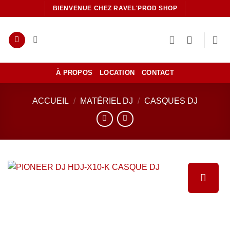
Passer
BIENVENUE CHEZ RAVEL'PROD SHOP
au
contenu
À PROPOS
LOCATION
CONTACT
ACCUEIL
/
MATÉRIEL DJ
/
CASQUES DJ
Ajouter
à la liste
de