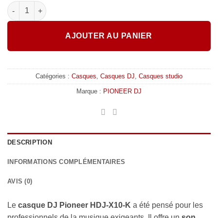
quantité de Pioneer DJ - HDJ-X10-K, casque DJ
AJOUTER AU PANIER
Catégories :
Casques
,
Casques DJ
,
Casques studio
Marque :
PIONEER DJ
DESCRIPTION
INFORMATIONS COMPLÉMENTAIRES
AVIS (0)
Le
casque DJ Pioneer HDJ-X10-K
a été pensé pour les
professionnels de la musique exigeants. Il offre un
son