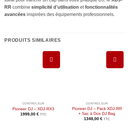
RR
combine
simplicité d’utilisation
et
fonctionnalités
avancées
inspirées des équipements professionnels.
PRODUITS SIMILAIRES
Ajouter à
Ajouter à
la liste de
la liste de
souhaits
souhaits
CONTRÔLEUR
CONTRÔLEUR
Pioneer DJ – Pack XDJ-RR
Pioneer DJ – XDJ-RX3
+ Sac à Dos DJ Bag
1999,00
€
TTC
1348,00
€
TTC