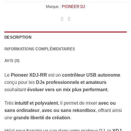
Marque :
PIONEER DJ
DESCRIPTION
INFORMATIONS COMPLÉMENTAIRES
AVIS (0)
Le
Pioneer XDJ-RR
est un
contrôleur USB autonome
conçu pour les
DJs professionnels et amateurs
souhaitant
évoluer vers un mix plus performant
.
Très
intuitif et polyvalent
, il permet de mixer
avec ou
sans ordinateur
,
avec ou sans rekordbox
, offrant ainsi
une
grande liberté de création
.
Idéal pour franchir un cap dans votre pratique DJ, le
XDJ-