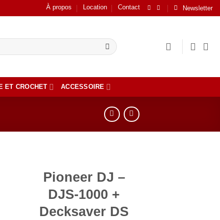
À propos
Location
Contact
Newsletter
E ET CROCHET
ACCESSOIRE
Pioneer DJ –
er
DJS-1000 +
ste
Decksaver DS
ts