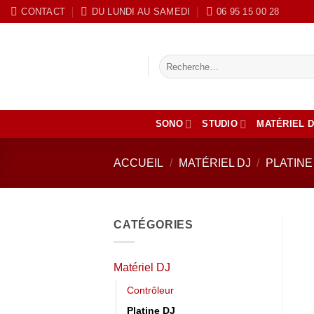
Passer
CONTACT
DU LUNDI AU SAMEDI
‭06 95 15 00 28
au
contenu
Recherche
pour :
SONO
STUDIO
MATÉRIEL D
ACCUEIL
/
MATÉRIEL DJ
/
PLATINE
CATÉGORIES
Matériel DJ
Contrôleur
Platine DJ