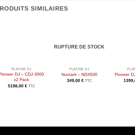
RODUITS SIMILAIRES
Ajouter
Ajouter
à la liste
à la liste
de
de
RUPTURE DE STOCK
souhaits
souhaits
+
+
+
PLATINE DJ
PLATINE DJ
PLA
Pioneer DJ – CDJ-3000
Numark – NDX500
Pioneer D
x2 Pack
349,00
€
1399
TTC
5198,00
€
TTC