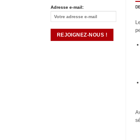
Adresse e-mail:
D
L
pe
Av
sé