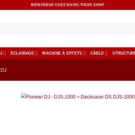
BIENVENUE CHEZ RAVEL'PROD SHOP
J
ÉCLAIRAGE
MACHINE À EFFETS
CÂBLE
STRUCTUR
 DJ
Ajout
à la li
de
souhai