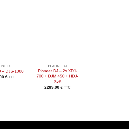
Ajouter
Ajouter
Ajou
à la liste
à la liste
à la l
de
de
de
souhaits
souhaits
souha
+
+
TINE DJ
PLATINE DJ
PLATINE DJ
Pioneer DJ – 2x XDJ-
J – DJS-1000
Pioneer DJ – XDJ 
700 + DJM 450 + HDJ-
,00
€
749,00
€
TTC
TTC
X5K
2289,00
€
TTC