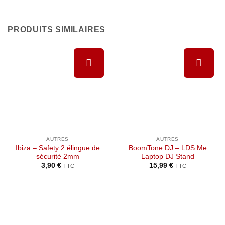
PRODUITS SIMILAIRES
Ajouter à
Ajouter à
la liste de
la liste de
souhaits
souhaits
AUTRES
AUTRES
Ibiza – Safety 2 élingue de
BoomTone DJ – LDS Me
sécurité 2mm
Laptop DJ Stand
3,90
€
15,99
€
TTC
TTC