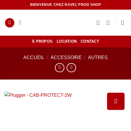
Passer
BIENVENUE CHEZ RAVEL'PROD SHOP
au
contenu
À PROPOS
LOCATION
CONTACT
ACCUEIL
/
ACCESSOIRE
/
AUTRES
Ajouter
à la liste
de