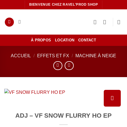
Passer
BIENVENUE CHEZ RAVEL'PROD SHOP
au
contenu
À PROPOS
LOCATION
CONTACT
ACCUEIL
/
EFFETS ET FX
/
MACHINE À NEIGE
Ajouter
ADJ – VF SNOW FLURRY HO EP
à la liste
de