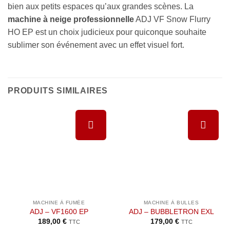
bien aux petits espaces qu’aux grandes scènes. La
machine à neige professionnelle
ADJ VF Snow Flurry
HO EP est un choix judicieux pour quiconque souhaite
sublimer son événement avec un effet visuel fort.
PRODUITS SIMILAIRES
Ajouter à
Ajouter à
la liste de
la liste de
souhaits
souhaits
MACHINE À FUMÉE
MACHINE À BULLES
ADJ – VF1600 EP
ADJ – BUBBLETRON EXL
189,00
€
179,00
€
TTC
TTC