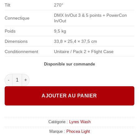
Tilt
270°
DMX In/Out 3 & 5 points + PowerCon
Connectique
In/Out
Poids
9,5 kg
Dimensions
33,8 × 25,4 × 37,5 cm
Conditionnement
Unitaire / Pack 2 + Flight Case
Disponible sur commande
quantité de Phocea Light - Lyre Pro Wash 19x20W B-Eye
AJOUTER AU PANIER
Catégorie :
Lyres Wash
Marque :
Phocea Light