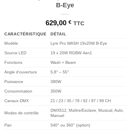
B-Eye
629,00
€
TTC
CARACTÉRISTIQUE
DÉTAIL
Modèle
Lyre Pro WASH 19x20W B-Eye
Source LED
19 x 20W RGBW 4en1
Fonctions
Wash + Beam
Angle d’ouverture
5,8° – 55°
Puissance
380W
Consommation
350W
Canaux DMX
21 / 23 / 35 / 78 / 92 / 97 / 99 CH
DMX512, Maître/Esclave, Musical, Auto,
Modes de contrôle
Manuel
Pan
540° ou 360° (option)