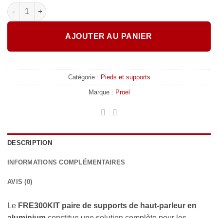
quantité de FRE300KIT – Paire de supports de haut-parleur en
AJOUTER AU PANIER
Catégorie :
Pieds et supports
Marque :
Proel
DESCRIPTION
INFORMATIONS COMPLÉMENTAIRES
AVIS (0)
Le
FRE300KIT paire de supports de haut-parleur en
aluminium
constitue une solution complète pour les