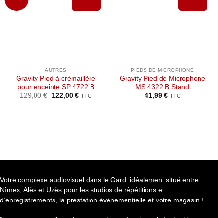
Ajouter à
Ajouter à
la liste de
la liste de
souhaits
souhaits
AUTRES
PIEDS DE MICROPHONE
Gravity Pied à crémaillère
Gravity Pied de Microphone
pour enceinte SP 4722 B
MS 4322 B Stand
Le
Le
129,00
€
122,00
€
41,99
€
TTC
TTC
prix
prix
initial
actuel
était :
est :
129,00 €.
122,00 €.
Votre complexe audiovisuel dans le Gard, idéalement situé entre
Nîmes, Alès et Uzès pour les studios de répétitions et
d’enregistrements, la prestation évènementielle et votre magasin !