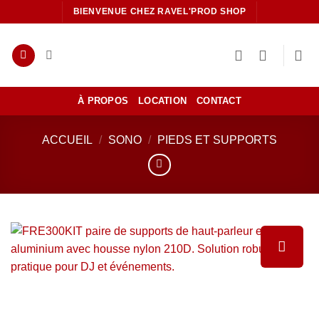
Passer
BIENVENUE CHEZ RAVEL'PROD SHOP
au
contenu
À PROPOS
LOCATION
CONTACT
ACCUEIL
/
SONO
/
PIEDS ET SUPPORTS
Ajouter
à la liste
de