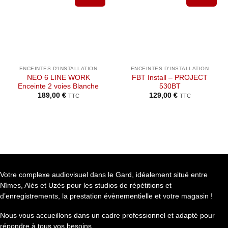
Ajouter à
Ajouter à
la liste de
la liste de
souhaits
souhaits
ENCEINTES D'INSTALLATION
ENCEINTES D'INSTALLATION
NEO 6 LINE WORK
FBT Install – PROJECT
Enceinte 2 voies Blanche
530BT
189,00
€
129,00
€
TTC
TTC
Votre complexe audiovisuel dans le Gard, idéalement situé entre
Nîmes, Alès et Uzès pour les studios de répétitions et
d’enregistrements, la prestation évènementielle et votre magasin !
Nous vous accueillons dans un cadre professionnel et adapté pour
répondre à tous vos besoins.