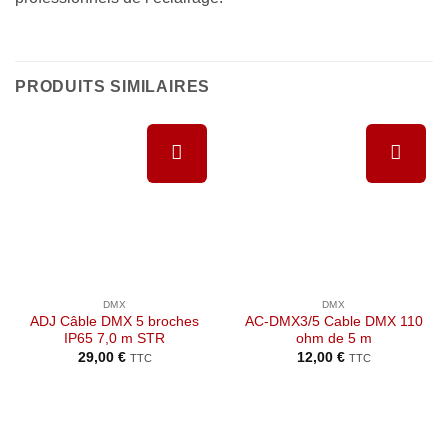
PRODUITS SIMILAIRES
Ajouter à
Ajouter à
la liste de
la liste de
souhaits
souhaits
DMX
DMX
ADJ Câble DMX 5 broches
AC-DMX3/5 Cable DMX 110
IP65 7,0 m STR
ohm de 5 m
29,00
€
12,00
€
TTC
TTC