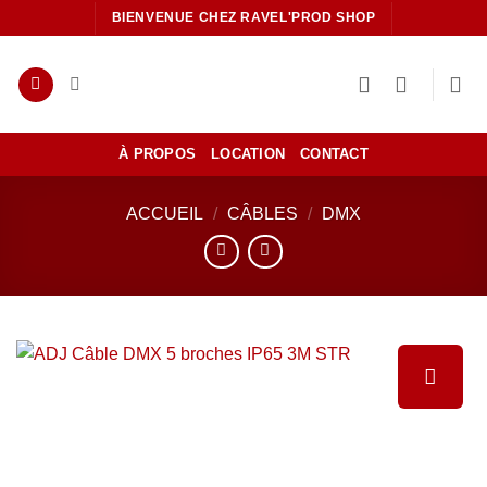
Passer
BIENVENUE CHEZ RAVEL'PROD SHOP
au
contenu
À PROPOS
LOCATION
CONTACT
ACCUEIL
/
CÂBLES
/
DMX
Ajouter
à la liste
de