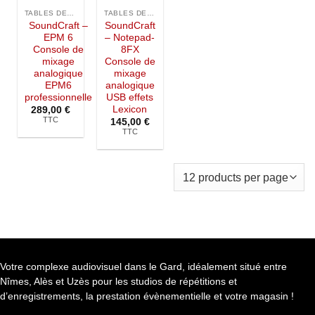
Ajouter à
Ajouter à
la liste de
la liste de
TABLES DE MIXAGE
TABLES DE MIXAGE
souhaits
souhaits
SoundCraft –
SoundCraft
EPM 6
– Notepad-
Console de
8FX
mixage
Console de
analogique
mixage
EPM6
analogique
professionnelle
USB effets
Lexicon
289,00
€
TTC
145,00
€
TTC
Votre complexe audiovisuel dans le Gard, idéalement situé entre
Nîmes, Alès et Uzès pour les studios de répétitions et
d’enregistrements, la prestation évènementielle et votre magasin !