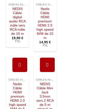
Ajouter à
Ajouter à
la liste de
la liste de
CÂBLES AUDIO
CÂBLES VIDÉO
souhaits
souhaits
NEDIS
Nedis
Câble
Câble
digital
HDMI
audio RCA
premium
mâle vers
HDMI 2.0
RCA mâle
high speed
de 15 m
M/M de 10
m
19,90
€
TTC
14,95
€
TTC
Ajouter à
Ajouter à
la liste de
la liste de
CÂBLES VIDÉO
CÂBLES AUDIO
souhaits
souhaits
Nedis
NEDIS
Câble
Câble Mini
HDMI
Jack
premium
3,5mm
HDMI 2.0
vers 2 RCA
high speed
de 5 m
M/M de 5
plaqué or