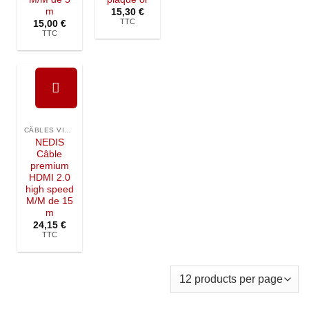
m
15,30
€
TTC
15,00
€
TTC
Ajouter à
la liste de
CÂBLES VIDÉO
souhaits
NEDIS
Câble
premium
HDMI 2.0
high speed
M/M de 15
m
24,15
€
TTC