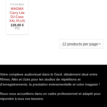
Ajouter à
la liste de
FLYCASES
souhaits
MAGMA
Carry Lite
DJ-Case
XXL PLUS
129,00
€
TTC
Votre complexe audiovisuel dans le Gard, idéalement situé entre
Nîmes, Alès et Uzès pour les studios de répétitions et
d’enregistrements, la prestation évènementielle et votre magasin !
Nous vous accueillons dans un cadre professionnel et adapté pour
répondre à tous vos besoins.