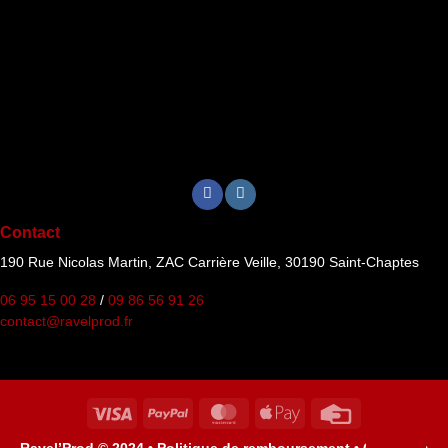
Contact
190 Rue Nicolas Martin, ZAC Carrière Veille, 30190 Saint-Chaptes
06 95 15 00 28
/
09 86 56 91 26
contact@ravelprod.fr
Visa
PayPal
MasterCard
Apple
Credit
Pay
Card
Ravel’Prod © 2024 •
Politique de remboursement •
Cookies •