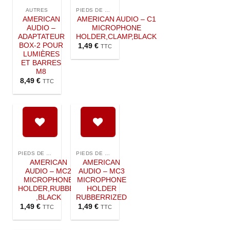
Ajouter à
Ajouter à
la liste de
la liste de
AUTRES
PIEDS DE MICROPHONE
souhaits
souhaits
AMERICAN
AMERICAN AUDIO – C1
AUDIO –
MICROPHONE
ADAPTATEUR
HOLDER,CLAMP,BLACK
BOX-2 POUR
1,49
€
TTC
LUMIÈRES
ET BARRES
M8
8,49
€
TTC
Ajouter à
Ajouter à
la liste de
la liste de
PIEDS DE MICROPHONE
PIEDS DE MICROPHONE
souhaits
souhaits
AMERICAN
AMERICAN
AUDIO – MC2
AUDIO – MC3
MICROPHONE
MICROPHONE
HOLDER,RUBBER
HOLDER
,BLACK
RUBBERRIZED
1,49
€
1,49
€
TTC
TTC