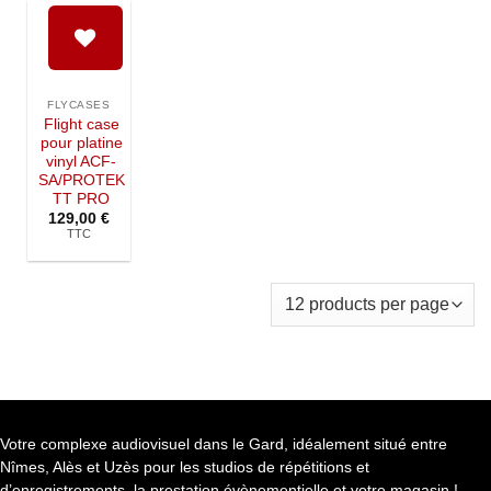
Ajouter à
la liste de
FLYCASES
souhaits
Flight case
pour platine
vinyl ACF-
SA/PROTEK
TT PRO
129,00
€
TTC
Votre complexe audiovisuel dans le Gard, idéalement situé entre
Nîmes, Alès et Uzès pour les studios de répétitions et
d’enregistrements, la prestation évènementielle et votre magasin !