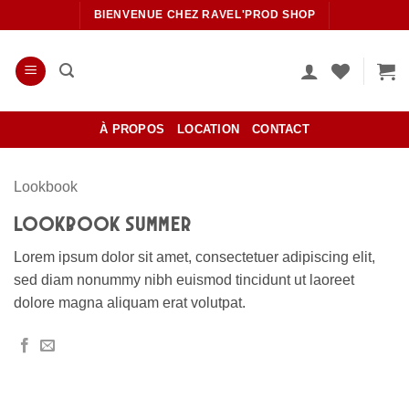
Passer
BIENVENUE CHEZ RAVEL'PROD SHOP
au
contenu
À PROPOS
LOCATION
CONTACT
Lookbook
LOOKBOOK SUMMER
Lorem ipsum dolor sit amet, consectetuer adipiscing elit,
sed diam nonummy nibh euismod tincidunt ut laoreet
dolore magna aliquam erat volutpat.